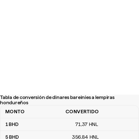
Tabla de conversión de dinares bareiníes a lempiras
hondureños
MONTO
CONVERTIDO
Tabla de conversión de dinares bareiníes a lempiras hondureños
1
BHD
71
,37
HNL
5
BHD
356
,84
HNL