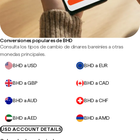
Conversiones populares de BHD
Consulta los tipos de cambio de dinares bareiníes a otras
monedas principales.
BHD a USD
BHD a EUR
BHD a GBP
BHD a CAD
BHD a AUD
BHD a CHF
BHD a AED
BHD a AMD
USD ACCOUNT DETAILS