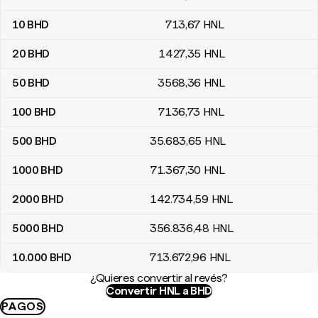
10
BHD
713
,67
HNL
20
BHD
1427
,35
HNL
50
BHD
3568
,36
HNL
100
BHD
7136
,73
HNL
500
BHD
35.683
,65
HNL
1000
BHD
71.367
,30
HNL
2000
BHD
142.734
,59
HNL
5000
BHD
356.836
,48
HNL
10.000
BHD
713.672
,96
HNL
¿Quieres convertir al revés?
Convertir HNL a BHD
PAGOS