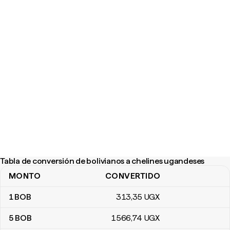
Tabla de conversión de bolivianos a chelines ugandeses
MONTO
CONVERTIDO
Tabla de conversión de bolivianos a chelines ugandeses
1
BOB
313
,35
UGX
5
BOB
1566
,74
UGX