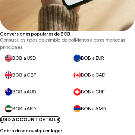
Conversiones populares de BOB
Consulta los tipos de cambio de bolivianos a otras monedas
principales.
BOB a USD
BOB a EUR
BOB a GBP
BOB a CAD
BOB a AUD
BOB a CHF
BOB a AED
BOB a AMD
USD ACCOUNT DETAILS
Cobra desde cualquier lugar