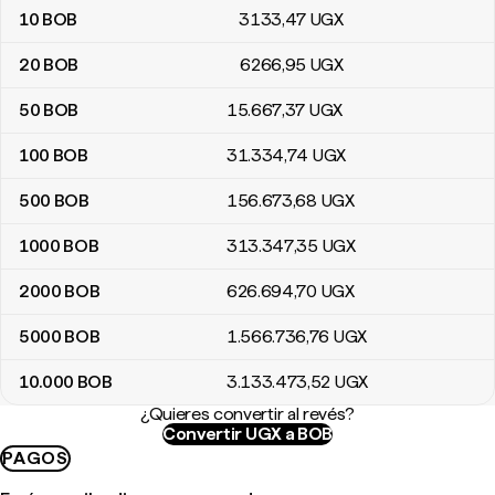
10
BOB
3133
,47
UGX
20
BOB
6266
,95
UGX
50
BOB
15.667
,37
UGX
100
BOB
31.334
,74
UGX
500
BOB
156.673
,68
UGX
1000
BOB
313.347
,35
UGX
2000
BOB
626.694
,70
UGX
5000
BOB
1.566.736
,76
UGX
10.000
BOB
3.133.473
,52
UGX
¿Quieres convertir al revés?
Convertir UGX a BOB
PAGOS