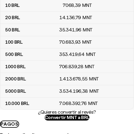
10
BRL
7068
,39
MNT
20
BRL
14.136
,79
MNT
50
BRL
35.341
,96
MNT
100
BRL
70.683
,93
MNT
500
BRL
353.419
,64
MNT
1000
BRL
706.839
,28
MNT
2000
BRL
1.413.678
,55
MNT
5000
BRL
3.534.196
,38
MNT
10.000
BRL
7.068.392
,76
MNT
¿Quieres convertir al revés?
Convertir MNT a BRL
PAGOS