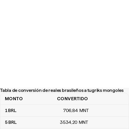
Tabla de conversión de reales brasileños a tugriks mongoles
MONTO
CONVERTIDO
Tabla de conversión de reales brasileños a tugriks mongoles
1
BRL
706
,84
MNT
5
BRL
3534
,20
MNT