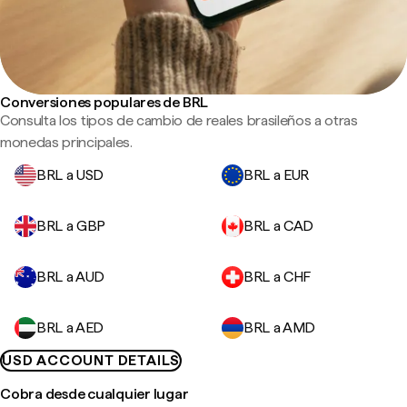
Conversiones populares de BRL
Consulta los tipos de cambio de reales brasileños a otras
monedas principales.
BRL a USD
BRL a EUR
BRL a GBP
BRL a CAD
BRL a AUD
BRL a CHF
BRL a AED
BRL a AMD
USD ACCOUNT DETAILS
Cobra desde cualquier lugar