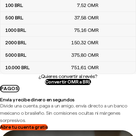
100
BRL
7
,52
OMR
500
BRL
37
,58
OMR
1000
BRL
75
,16
OMR
2000
BRL
150
,32
OMR
5000
BRL
375
,80
OMR
10.000
BRL
751
,61
OMR
¿Quieres convertir al revés?
Convertir OMR a BRL
PAGOS
Envía y recibe dinero en segundos
Divide una cuenta, paga a un amigo, envía directo a un banco
mexicano o brasileño. Sin comisiones ocultas ni márgenes
sorpresivos.
Abre tu cuenta gratis