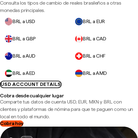
Consulta los tipos de cambio de reales brasileños a otras
monedas principales.
BRL a USD
BRL a EUR
BRL a GBP
BRL a CAD
BRL a AUD
BRL a CHF
BRL a AED
BRL a AMD
USD ACCOUNT DETAILS
Cobra desde cualquier lugar
Comparte tus datos de cuenta USD, EUR, MXN y BRL con
clientes y plataformas de nómina para que te paguen como un
local en todo el mundo.
Cobra hoy