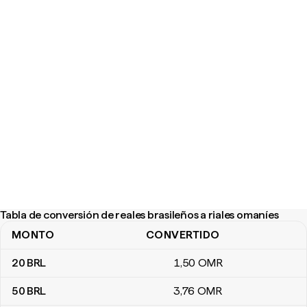
Tabla de conversión de reales brasileños a riales omaníes
MONTO
CONVERTIDO
Tabla de conversión de reales brasileños a riales omaníes
20
BRL
1
,50
OMR
50
BRL
3
,76
OMR