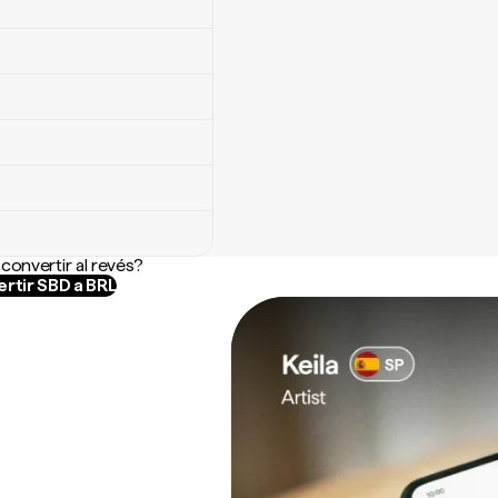
convertir al revés?
rtir SBD a BRL