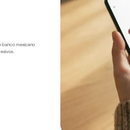
 un banco mexicano
resivos.