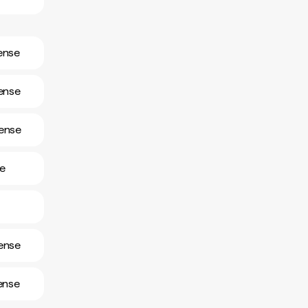
nense
nense
nense
se
ense
ense