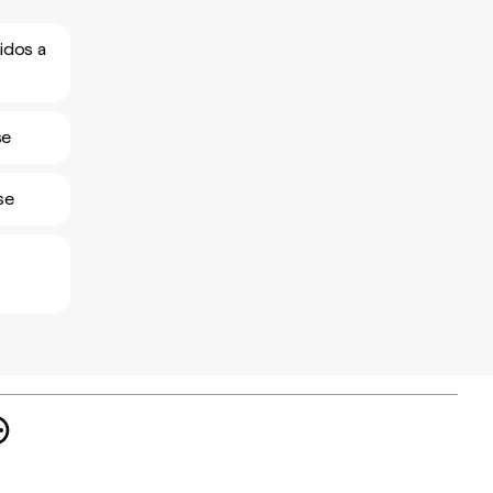
idos a
se
se