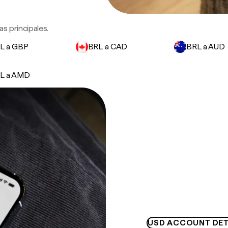
s principales.
L a GBP
BRL a CAD
BRL a AUD
L a AMD
USD ACCOUNT DET