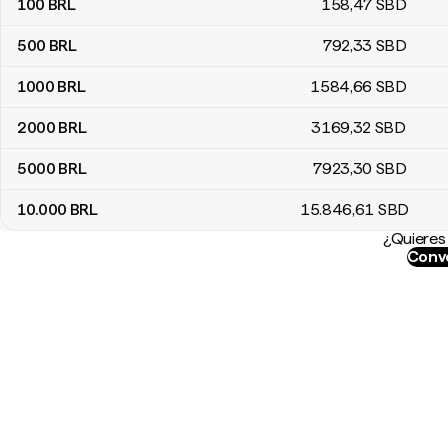
100
BRL
158
,47
SBD
500
BRL
792
,33
SBD
1000
BRL
1584
,66
SBD
2000
BRL
3169
,32
SBD
5000
BRL
7923
,30
SBD
10.000
BRL
15.846
,61
SBD
¿Quieres 
Conve