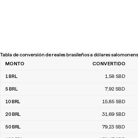
Tabla de conversión de reales brasileños a dólares salomonen
MONTO
CONVERTIDO
Tabla de conversión de reales brasileños a dólares salomonense
1
BRL
1
,58
SBD
5
BRL
7
,92
SBD
10
BRL
15
,85
SBD
20
BRL
31
,69
SBD
50
BRL
79
,23
SBD