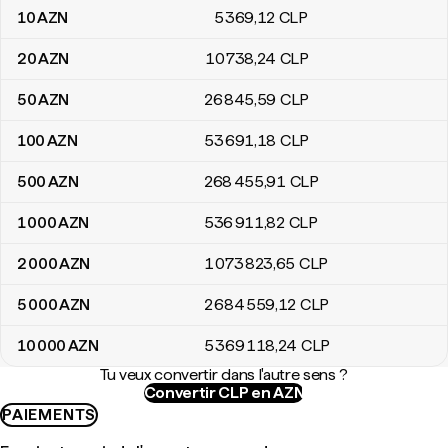
10
AZN
5 369
,12
CLP
20
AZN
10 738
,24
CLP
50
AZN
26 845
,59
CLP
100
AZN
53 691
,18
CLP
500
AZN
268 455
,91
CLP
1 000
AZN
536 911
,82
CLP
2 000
AZN
1 073 823
,65
CLP
5 000
AZN
2 684 559
,12
CLP
10 000
AZN
5 369 118
,24
CLP
Tu veux convertir dans l'autre sens ?
Convertir CLP en AZN
PAIEMENTS