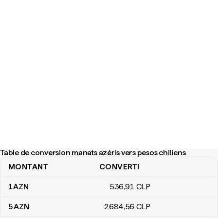
Table de conversion manats azéris vers pesos chiliens
MONTANT
CONVERTI
Table de conversion manats azéris vers pesos chiliens
1
AZN
536
,91
CLP
5
AZN
2 684
,56
CLP