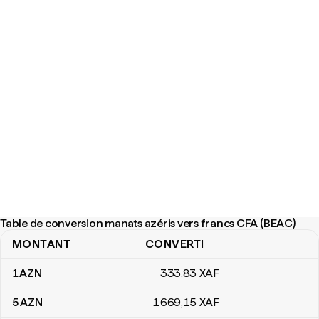
Table de conversion manats azéris vers francs CFA (BEAC)
MONTANT
CONVERTI
Table de conversion manats azéris vers francs CFA (BEAC)
1
AZN
333
,83
XAF
5
AZN
1 669
,15
XAF