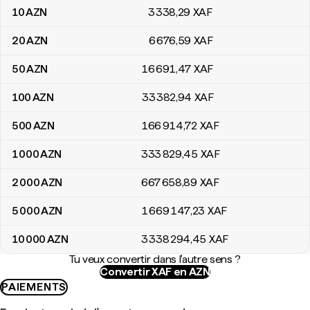
10
AZN
3 338
,29
XAF
20
AZN
6 676
,59
XAF
50
AZN
16 691
,47
XAF
100
AZN
33 382
,94
XAF
500
AZN
166 914
,72
XAF
1 000
AZN
333 829
,45
XAF
2 000
AZN
667 658
,89
XAF
5 000
AZN
1 669 147
,23
XAF
10 000
AZN
3 338 294
,45
XAF
Tu veux convertir dans l'autre sens ?
Convertir XAF en AZN
PAIEMENTS