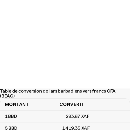
Table de conversion dollars barbadiens vers francs CFA
(BEAC)
MONTANT
CONVERTI
Table de conversion dollars barbadiens vers francs CFA (BEAC)
1
BBD
283
,87
XAF
5
BBD
1 419
,35
XAF