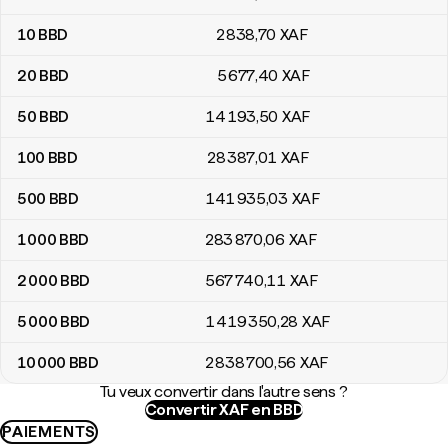
10
BBD
2 838
,70
XAF
20
BBD
5 677
,40
XAF
50
BBD
14 193
,50
XAF
100
BBD
28 387
,01
XAF
500
BBD
141 935
,03
XAF
1 000
BBD
283 870
,06
XAF
2 000
BBD
567 740
,11
XAF
5 000
BBD
1 419 350
,28
XAF
10 000
BBD
2 838 700
,56
XAF
Tu veux convertir dans l'autre sens ?
Convertir XAF en BBD
PAIEMENTS