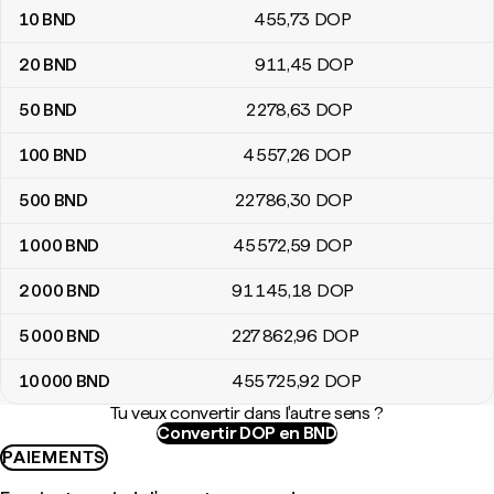
10
BND
455
,73
DOP
20
BND
911
,45
DOP
50
BND
2 278
,63
DOP
100
BND
4 557
,26
DOP
500
BND
22 786
,30
DOP
1 000
BND
45 572
,59
DOP
2 000
BND
91 145
,18
DOP
5 000
BND
227 862
,96
DOP
10 000
BND
455 725
,92
DOP
Tu veux convertir dans l'autre sens ?
Convertir DOP en BND
PAIEMENTS