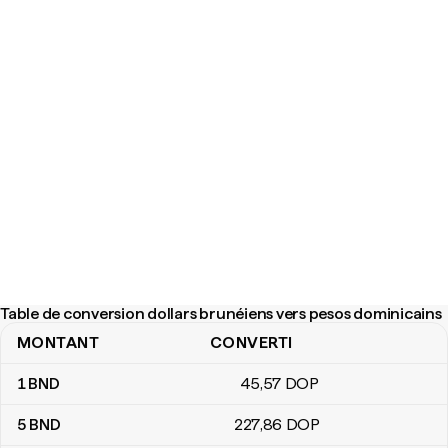
Table de conversion dollars brunéiens vers pesos dominicains
MONTANT
CONVERTI
Table de conversion dollars brunéiens vers pesos dominicains
1
BND
45
,57
DOP
5
BND
227
,86
DOP