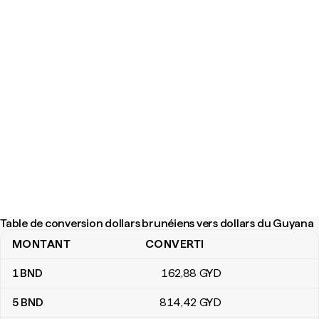
Table de conversion dollars brunéiens vers dollars du Guyana
MONTANT
CONVERTI
Table de conversion dollars brunéiens vers dollars du Guyana
1
BND
162
,88
GYD
5
BND
814
,42
GYD