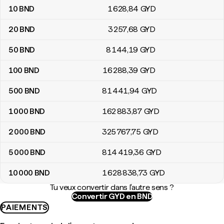
10
BND
1 628
,84
GYD
20
BND
3 257
,68
GYD
50
BND
8 144
,19
GYD
100
BND
16 288
,39
GYD
500
BND
81 441
,94
GYD
1 000
BND
162 883
,87
GYD
2 000
BND
325 767
,75
GYD
5 000
BND
814 419
,36
GYD
10 000
BND
1 628 838
,73
GYD
Tu veux convertir dans l'autre sens ?
Convertir GYD en BND
PAIEMENTS