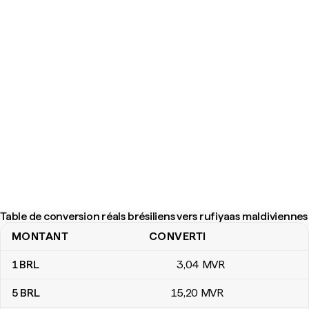
Table de conversion réals brésiliens vers rufiyaas maldiviennes
MONTANT
CONVERTI
Table de conversion réals brésiliens vers rufiyaas maldiviennes
1
BRL
3
,04
MVR
5
BRL
15
,20
MVR