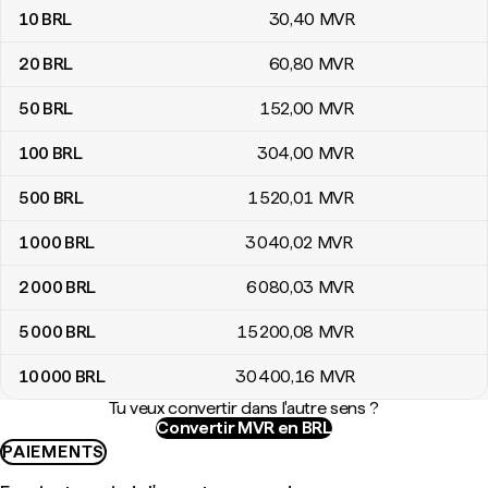
10
BRL
30
,40
MVR
20
BRL
60
,80
MVR
50
BRL
152
,00
MVR
100
BRL
304
,00
MVR
500
BRL
1 520
,01
MVR
1 000
BRL
3 040
,02
MVR
2 000
BRL
6 080
,03
MVR
5 000
BRL
15 200
,08
MVR
10 000
BRL
30 400
,16
MVR
Tu veux convertir dans l'autre sens ?
Convertir MVR en BRL
PAIEMENTS