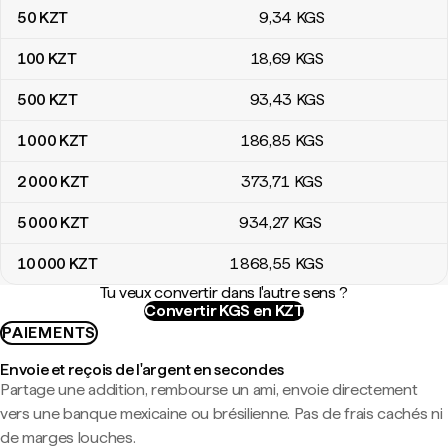
50
KZT
9
,34
KGS
100
KZT
18
,69
KGS
500
KZT
93
,43
KGS
1 000
KZT
186
,85
KGS
2 000
KZT
373
,71
KGS
5 000
KZT
934
,27
KGS
10 000
KZT
1 868
,55
KGS
Tu veux convertir dans l'autre sens ?
Convertir KGS en KZT
PAIEMENTS
Envoie et reçois de l'argent en secondes
Partage une addition, rembourse un ami, envoie directement
vers une banque mexicaine ou brésilienne. Pas de frais cachés ni
de marges louches.