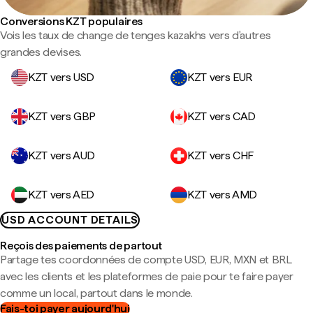
Conversions KZT populaires
Vois les taux de change de tenges kazakhs vers d'autres
grandes devises.
KZT vers USD
KZT vers EUR
KZT vers GBP
KZT vers CAD
KZT vers AUD
KZT vers CHF
KZT vers AED
KZT vers AMD
USD ACCOUNT DETAILS
Reçois des paiements de partout
Partage tes coordonnées de compte USD, EUR, MXN et BRL
avec les clients et les plateformes de paie pour te faire payer
comme un local, partout dans le monde.
Fais-toi payer aujourd'hui