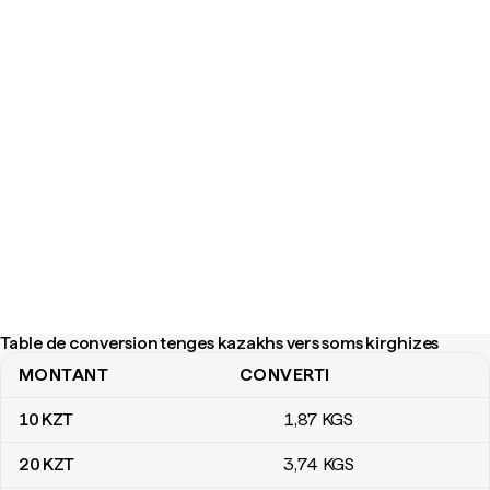
Table de conversion tenges kazakhs vers soms kirghizes
MONTANT
CONVERTI
Table de conversion tenges kazakhs vers soms kirghizes
10
KZT
1
,87
KGS
20
KZT
3
,74
KGS