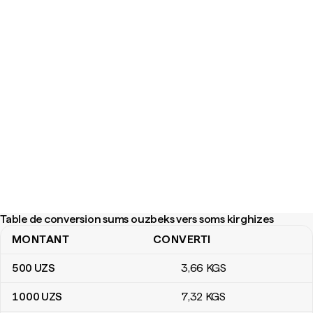
Table de conversion sums ouzbeks vers soms kirghizes
MONTANT
CONVERTI
Table de conversion sums ouzbeks vers soms kirghizes
500
UZS
3
,66
KGS
1 000
UZS
7
,32
KGS