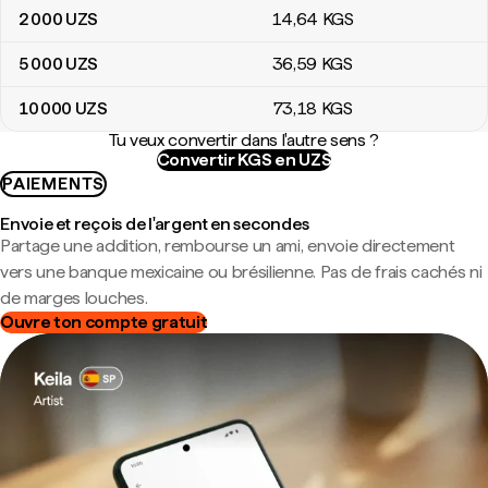
2 000
UZS
14
,64
KGS
5 000
UZS
36
,59
KGS
10 000
UZS
73
,18
KGS
Tu veux convertir dans l'autre sens ?
Convertir KGS en UZS
PAIEMENTS
Envoie et reçois de l'argent en secondes
Partage une addition, rembourse un ami, envoie directement
vers une banque mexicaine ou brésilienne. Pas de frais cachés ni
de marges louches.
Ouvre ton compte gratuit