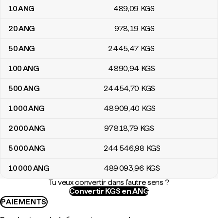
10
ANG
489
,09
KGS
20
ANG
978
,19
KGS
50
ANG
2 445
,47
KGS
100
ANG
4 890
,94
KGS
500
ANG
24 454
,70
KGS
1 000
ANG
48 909
,40
KGS
2 000
ANG
97 818
,79
KGS
5 000
ANG
244 546
,98
KGS
10 000
ANG
489 093
,96
KGS
Tu veux convertir dans l'autre sens ?
Convertir KGS en ANG
PAIEMENTS