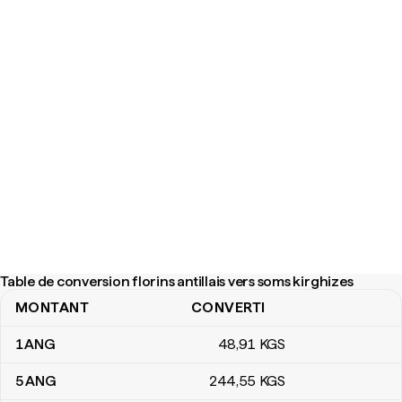
Table de conversion florins antillais vers soms kirghizes
MONTANT
CONVERTI
Table de conversion florins antillais vers soms kirghizes
1
ANG
48
,91
KGS
5
ANG
244
,55
KGS