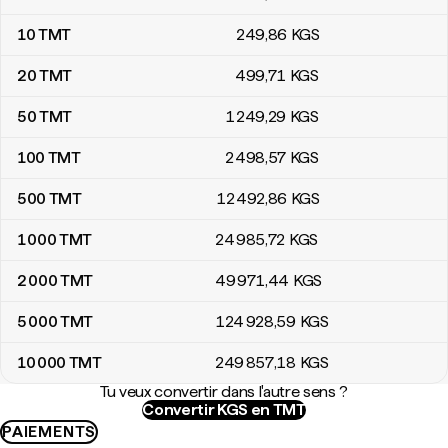
10
TMT
249
,86
KGS
20
TMT
499
,71
KGS
50
TMT
1 249
,29
KGS
100
TMT
2 498
,57
KGS
500
TMT
12 492
,86
KGS
1 000
TMT
24 985
,72
KGS
2 000
TMT
49 971
,44
KGS
5 000
TMT
124 928
,59
KGS
10 000
TMT
249 857
,18
KGS
Tu veux convertir dans l'autre sens ?
Convertir KGS en TMT
PAIEMENTS