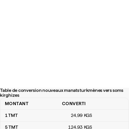
Table de conversion nouveaux manats turkmènes vers soms
kirghizes
MONTANT
CONVERTI
Table de conversion nouveaux manats turkmènes vers soms kirg
1
TMT
24
,99
KGS
5
TMT
124
,93
KGS