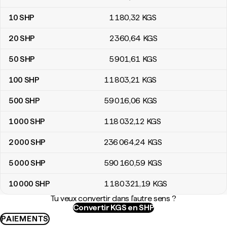
10
SHP
1 180
,32
KGS
20
SHP
2 360
,64
KGS
50
SHP
5 901
,61
KGS
100
SHP
11 803
,21
KGS
500
SHP
59 016
,06
KGS
1 000
SHP
118 032
,12
KGS
2 000
SHP
236 064
,24
KGS
5 000
SHP
590 160
,59
KGS
10 000
SHP
1 180 321
,19
KGS
Tu veux convertir dans l'autre sens ?
Convertir KGS en SHP
PAIEMENTS