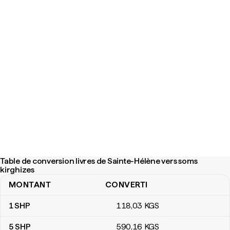
Table de conversion livres de Sainte-Hélène vers soms
kirghizes
MONTANT
CONVERTI
Table de conversion livres de Sainte-Hélène vers soms kirghizes
1
SHP
118
,03
KGS
5
SHP
590
,16
KGS