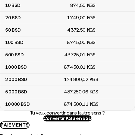
10
BSD
874
,50
KGS
20
BSD
1 749
,00
KGS
50
BSD
4 372
,50
KGS
100
BSD
8 745
,00
KGS
500
BSD
43 725
,01
KGS
1 000
BSD
87 450
,01
KGS
2 000
BSD
174 900
,02
KGS
5 000
BSD
437 250
,06
KGS
10 000
BSD
874 500
,11
KGS
Tu veux convertir dans l'autre sens ?
Convertir KGS en BSD
PAIEMENTS