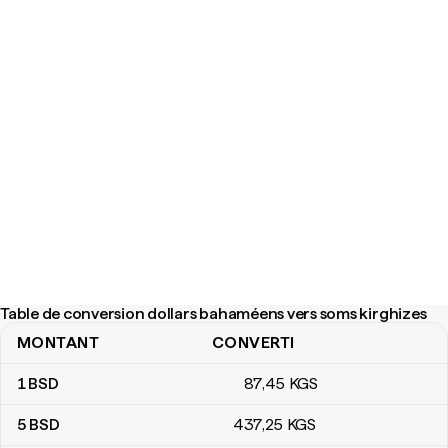
Table de conversion dollars bahaméens vers soms kirghizes
MONTANT
CONVERTI
Table de conversion dollars bahaméens vers soms kirghizes
1
BSD
87
,45
KGS
5
BSD
437
,25
KGS