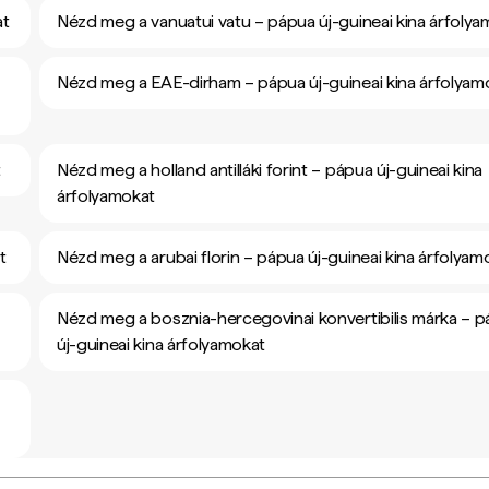
at
Nézd meg a vanuatui vatu – pápua új-guineai kina árfoly
Nézd meg a EAE-dirham – pápua új-guineai kina árfolyam
t
Nézd meg a holland antilláki forint – pápua új-guineai kina
árfolyamokat
t
Nézd meg a arubai florin – pápua új-guineai kina árfolyam
Nézd meg a bosznia-hercegovinai konvertibilis márka – 
új-guineai kina árfolyamokat