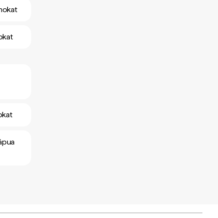
amokat
okat
okat
pápua