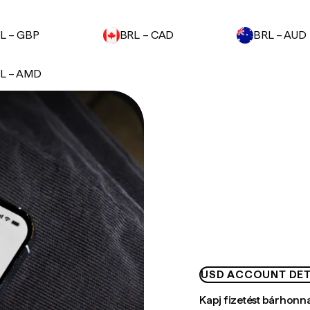
L – GBP
BRL – CAD
BRL – AUD
L – AMD
USD ACCOUNT DET
Kapj fizetést bárhonn