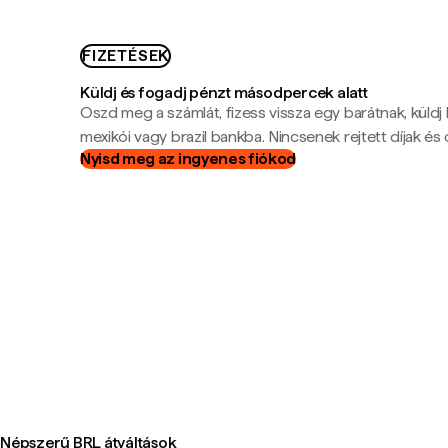
FIZETÉSEK
Küldj és fogadj pénzt másodpercek alatt
Oszd meg a számlát, fizess vissza egy barátnak, küldj
mexikói vagy brazil bankba. Nincsenek rejtett díjak és c
Nyisd meg az ingyenes fiókod
Népszerű BRL átváltások