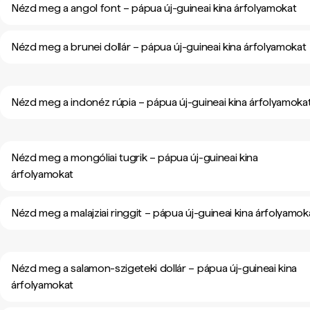
Nézd meg a angol font – pápua új-guineai kina árfolyamokat
Nézd meg a brunei dollár – pápua új-guineai kina árfolyamokat
Nézd meg a indonéz rúpia – pápua új-guineai kina árfolyamoka
Nézd meg a mongóliai tugrik – pápua új-guineai kina
árfolyamokat
Nézd meg a malajziai ringgit – pápua új-guineai kina árfolyamok
Nézd meg a salamon-szigeteki dollár – pápua új-guineai kina
árfolyamokat