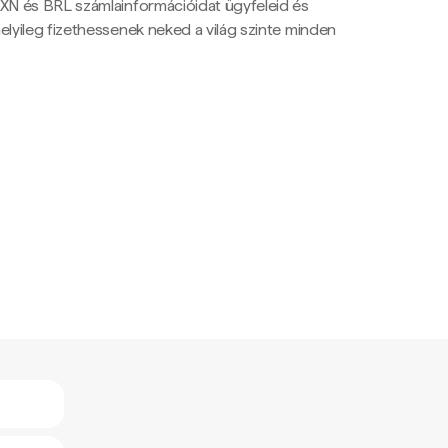
N és BRL számlainformációidat ügyfeleid és
yileg fizethessenek neked a világ szinte minden