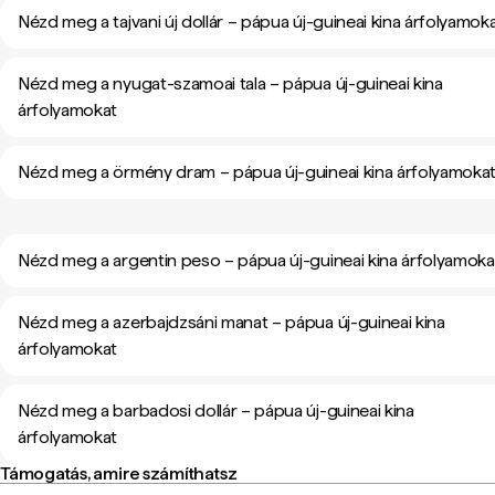
Nézd meg a tajvani új dollár – pápua új-guineai kina árfolyamok
Nézd meg a nyugat-szamoai tala – pápua új-guineai kina
árfolyamokat
Nézd meg a örmény dram – pápua új-guineai kina árfolyamoka
Nézd meg a argentin peso – pápua új-guineai kina árfolyamoka
Nézd meg a azerbajdzsáni manat – pápua új-guineai kina
árfolyamokat
Nézd meg a barbadosi dollár – pápua új-guineai kina
árfolyamokat
Támogatás, amire számíthatsz