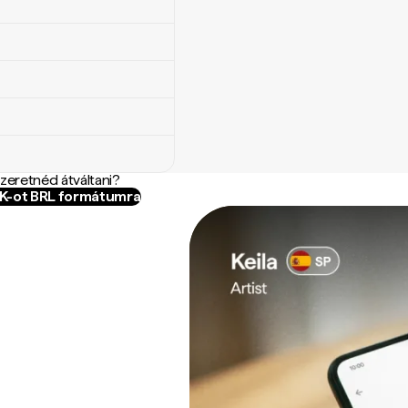
szeretnéd átváltani?
GK-ot BRL formátumra