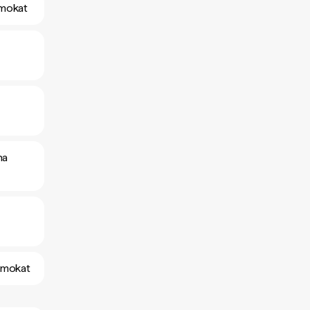
amokat
na
yamokat