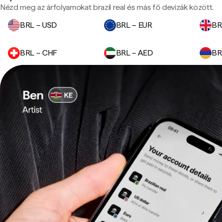
Nézd meg az árfolyamokat brazil real és más fő devizák között.
BRL – USD
BRL – EUR
BR
BRL – CHF
BRL – AED
BR