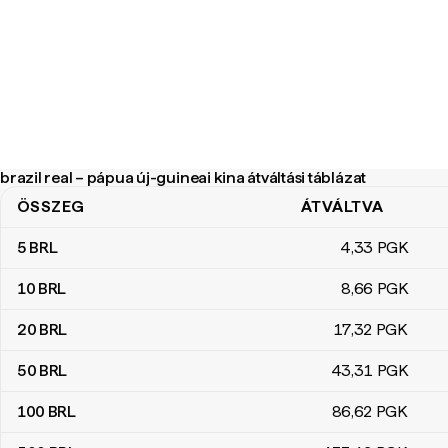
brazil real – pápua új-guineai kina átváltási táblázat
ÖSSZEG
ÁTVÁLTVA
brazil real – pápua új-guineai kina átváltási táblázat
5
BRL
4
,33
PGK
10
BRL
8
,66
PGK
20
BRL
17
,32
PGK
50
BRL
43
,31
PGK
100
BRL
86
,62
PGK