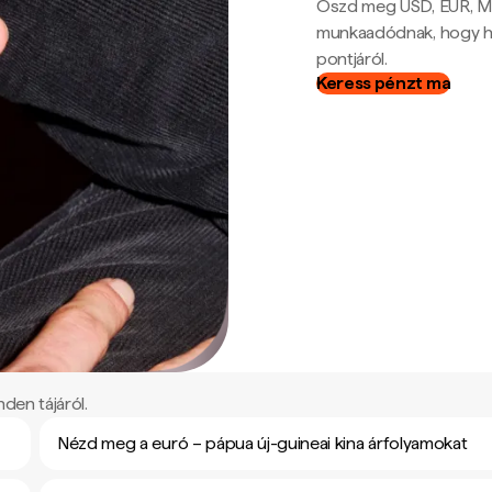
Oszd meg USD, EUR, MX
munkaadódnak, hogy hel
pontjáról.
Keress pénzt ma
den tájáról.
Nézd meg a euró – pápua új-guineai kina árfolyamokat