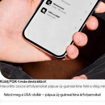
Küldj PGK-t más devizákból
Hasonlíts össze árfolyamokat pápua új-guineai kina felé a világ min
Nézd meg a USA-dollár – pápua új-guineai kina árfolyamokat