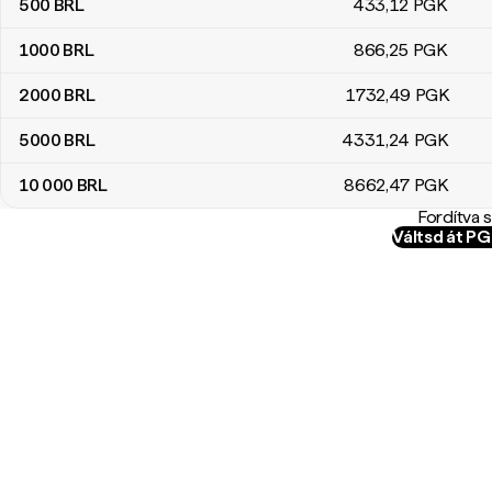
500
BRL
433
,12
PGK
1000
BRL
866
,25
PGK
2000
BRL
1732
,49
PGK
5000
BRL
4331
,24
PGK
10 000
BRL
8662
,47
PGK
Fordítva 
Váltsd át P