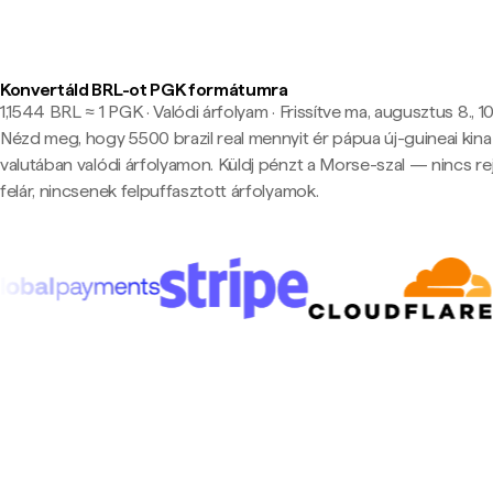
Konvertáld BRL-ot PGK formátumra
1,1544 BRL ≈ 1 PGK · Valódi árfolyam
·
Frissítve ma, augusztus 8., 1
Nézd meg, hogy 5500 brazil real mennyit ér pápua új-guineai kina
valutában valódi árfolyamon. Küldj pénzt a Morse-szal — nincs rej
felár, nincsenek felpuffasztott árfolyamok.