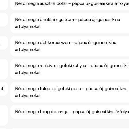
Nézd meg a ausztrál dollár – pápua új-guineai kina árfoly
Nézd meg a bhutáni ngultrum – pápua új-guineai kina
árfolyamokat
t
Nézd meg a dél-koreai won – pápua új-guineai kina
árfolyamokat
Nézd meg a maldív-szigeteki rufiyaa – pápua új-guineai ki
árfolyamokat
at
Nézd meg a fülöp-szigeteki peso – pápua új-guineai kina
árfolyamokat
Nézd meg a tongai paanga – pápua új-guineai kina árfol