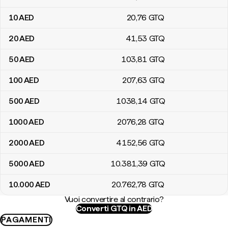
10
AED
20
,76
GTQ
20
AED
41
,53
GTQ
50
AED
103
,81
GTQ
100
AED
207
,63
GTQ
500
AED
1038
,14
GTQ
1000
AED
2076
,28
GTQ
2000
AED
4152
,56
GTQ
5000
AED
10.381
,39
GTQ
10.000
AED
20.762
,78
GTQ
Vuoi convertire al contrario?
Converti GTQ in AED
PAGAMENTI