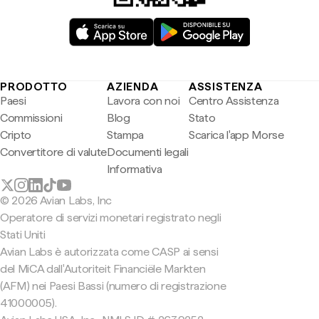
PRODOTTO
AZIENDA
ASSISTENZA
Paesi
Lavora con noi
Centro Assistenza
Commissioni
Blog
Stato
Cripto
Stampa
Scarica l'app Morse
Convertitore di valute
Documenti legali
Informativa
© 2026 Avian Labs, Inc
Operatore di servizi monetari registrato negli
Stati Uniti
Avian Labs è autorizzata come CASP ai sensi
del MiCA dall'Autoriteit Financiële Markten
(AFM) nei Paesi Bassi (numero di registrazione
41000005).