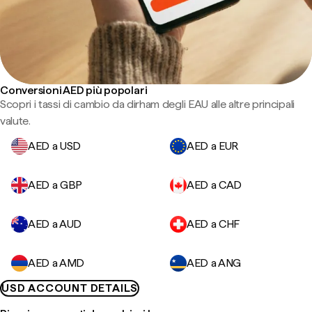
Conversioni AED più popolari
Scopri i tassi di cambio da dirham degli EAU alle altre principali
valute.
AED a USD
AED a EUR
AED a GBP
AED a CAD
AED a AUD
AED a CHF
AED a AMD
AED a ANG
USD ACCOUNT DETAILS