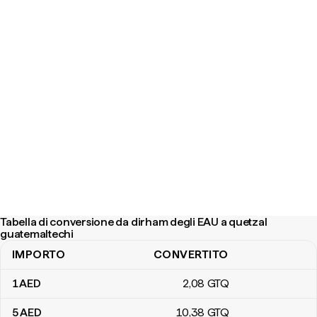
Tabella di conversione da dirham degli EAU a quetzal
guatemaltechi
IMPORTO
CONVERTITO
Tabella di conversione da dirham degli EAU a quetzal guatemaltec
1
AED
2
,08
GTQ
5
AED
10
,38
GTQ