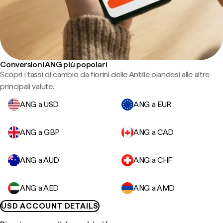
Conversioni ANG più popolari
Scopri i tassi di cambio da fiorini delle Antille olandesi alle altre
principali valute.
ANG a USD
ANG a EUR
ANG a GBP
ANG a CAD
ANG a AUD
ANG a CHF
ANG a AED
ANG a AMD
USD ACCOUNT DETAILS