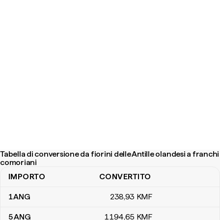
Tabella di conversione da fiorini delle Antille olandesi a franchi
comoriani
IMPORTO
CONVERTITO
Tabella di conversione da fiorini delle Antille olandesi a franchi co
1
ANG
238
,93
KMF
5
ANG
1194
,65
KMF