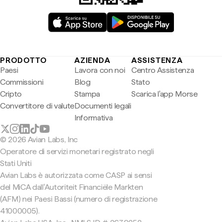
PRODOTTO
AZIENDA
ASSISTENZA
Paesi
Lavora con noi
Centro Assistenza
Commissioni
Blog
Stato
Cripto
Stampa
Scarica l'app Morse
Convertitore di valute
Documenti legali
Informativa
© 2026 Avian Labs, Inc
Operatore di servizi monetari registrato negli
Stati Uniti
Avian Labs è autorizzata come CASP ai sensi
del MiCA dall'Autoriteit Financiële Markten
(AFM) nei Paesi Bassi (numero di registrazione
41000005).