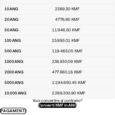
10
ANG
2389
,30
KMF
20
ANG
4778
,60
KMF
50
ANG
11.946
,50
KMF
100
ANG
23.893
,01
KMF
500
ANG
119.465
,05
KMF
1000
ANG
238.930
,09
KMF
2000
ANG
477.860
,18
KMF
5000
ANG
1.194.650
,45
KMF
10.000
ANG
2.389.300
,90
KMF
Vuoi convertire al contrario?
Converti KMF in ANG
PAGAMENTI