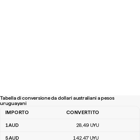
Tabella di conversione da dollari australiani a pesos
uruguayani
IMPORTO
CONVERTITO
Tabella di conversione da dollari australiani a pesos uruguayani
1
AUD
28
,49
UYU
5
AUD
142
,47
UYU