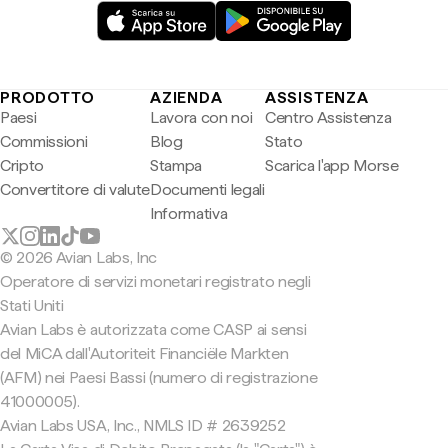
PRODOTTO
AZIENDA
ASSISTENZA
Paesi
Lavora con noi
Centro Assistenza
Commissioni
Blog
Stato
Cripto
Stampa
Scarica l'app Morse
Convertitore di valute
Documenti legali
Informativa
© 2026 Avian Labs, Inc
Operatore di servizi monetari registrato negli
Stati Uniti
Avian Labs è autorizzata come CASP ai sensi
del MiCA dall'Autoriteit Financiële Markten
(AFM) nei Paesi Bassi (numero di registrazione
41000005).
Avian Labs USA, Inc., NMLS ID # 2639252