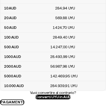
10
AUD
284
,94
UYU
20
AUD
569
,88
UYU
50
AUD
1424
,70
UYU
100
AUD
2849
,40
UYU
500
AUD
14.247
,00
UYU
1000
AUD
28.493
,99
UYU
2000
AUD
56.987
,98
UYU
5000
AUD
142.469
,95
UYU
10.000
AUD
284.939
,91
UYU
Vuoi convertire al contrario?
Converti UYU in AUD
PAGAMENTI