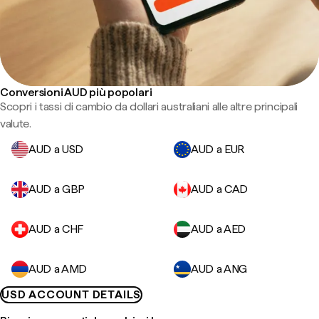
Conversioni AUD più popolari
Scopri i tassi di cambio da dollari australiani alle altre principali
valute.
AUD a USD
AUD a EUR
AUD a GBP
AUD a CAD
AUD a CHF
AUD a AED
AUD a AMD
AUD a ANG
USD ACCOUNT DETAILS