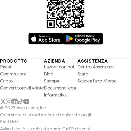
PRODOTTO
AZIENDA
ASSISTENZA
Paesi
Lavora con noi
Centro Assistenza
Commissioni
Blog
Stato
Cripto
Stampa
Scarica l'app Morse
Convertitore di valute
Documenti legali
Informativa
© 2026 Avian Labs, Inc
Operatore di servizi monetari registrato negli
Stati Uniti
Avian Labs è autorizzata come CASP ai sensi