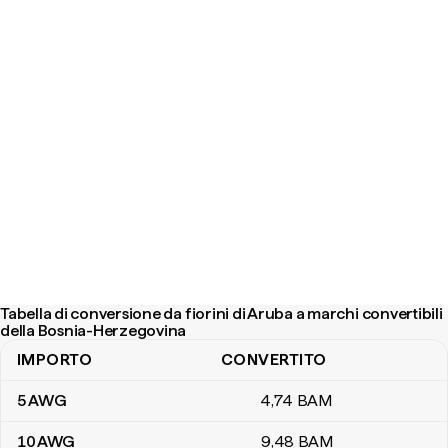
Tabella di conversione da fiorini di Aruba a marchi convertibili
della Bosnia-Herzegovina
IMPORTO
CONVERTITO
Tabella di conversione da fiorini di Aruba a marchi convertibili d
5
AWG
4
,74
BAM
10
AWG
9
,48
BAM