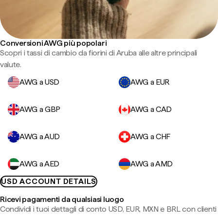
Conversioni AWG più popolari
Scopri i tassi di cambio da fiorini di Aruba alle altre principali
valute.
AWG a USD
AWG a EUR
AWG a GBP
AWG a CAD
AWG a AUD
AWG a CHF
AWG a AED
AWG a AMD
USD ACCOUNT DETAILS
Ricevi pagamenti da qualsiasi luogo
Condividi i tuoi dettagli di conto USD, EUR, MXN e BRL con clienti