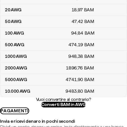
20
AWG
18
,97
BAM
50
AWG
47
,42
BAM
100
AWG
94
,84
BAM
500
AWG
474
,19
BAM
1000
AWG
948
,38
BAM
2000
AWG
1896
,76
BAM
5000
AWG
4741
,90
BAM
10.000
AWG
9483
,80
BAM
Vuoi convertire al contrario?
Converti BAM in AWG
PAGAMENTI
Invia e ricevi denaro in pochi secondi
Dividi un conto, ripaga un amico, invia direttamente a una banca