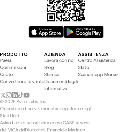
PRODOTTO
AZIENDA
ASSISTENZA
Paesi
Lavora con noi
Centro Assistenza
Commissioni
Blog
Stato
Cripto
Stampa
Scarica l'app Morse
Convertitore di valute
Documenti legali
Informativa
© 2026 Avian Labs, Inc
Operatore di servizi monetari registrato negli
Stati Uniti
Avian Labs è autorizzata come CASP ai sensi
del MiCA dall'Autoriteit Financiële Markten