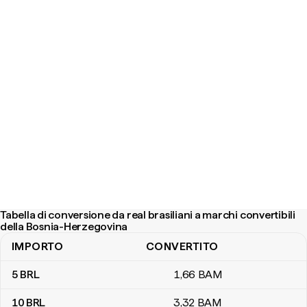
Tabella di conversione da real brasiliani a marchi convertibili
della Bosnia-Herzegovina
IMPORTO
CONVERTITO
Tabella di conversione da real brasiliani a marchi convertibili del
5
BRL
1
,66
BAM
10
BRL
3
,32
BAM