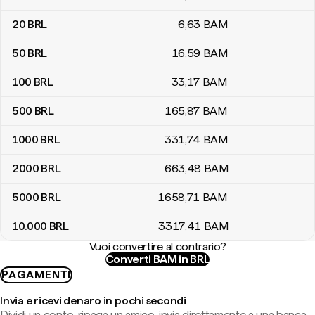
20
BRL
6
,63
BAM
50
BRL
16
,59
BAM
100
BRL
33
,17
BAM
500
BRL
165
,87
BAM
1000
BRL
331
,74
BAM
2000
BRL
663
,48
BAM
5000
BRL
1658
,71
BAM
10.000
BRL
3317
,41
BAM
Vuoi convertire al contrario?
Converti BAM in BRL
PAGAMENTI
Invia e ricevi denaro in pochi secondi
Dividi un conto, ripaga un amico, invia direttamente a una banca