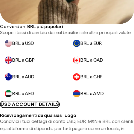
Conversioni BRL più popolari
Scopri i tassi di cambio da real brasiliani alle altre principali valute.
BRL a USD
BRL a EUR
BRL a GBP
BRL a CAD
BRL a AUD
BRL a CHF
BRL a AED
BRL a AMD
USD ACCOUNT DETAILS
Ricevi pagamenti da qualsiasi luogo
Condividi i tuoi dettagli di conto USD, EUR, MXN e BRL con clienti
e piattaforme di stipendio per farti pagare come un locale, in