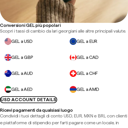
Conversioni GEL più popolari
Scopri i tassi di cambio da lari georgiani alle altre principali valute.
GEL a USD
GEL a EUR
GEL a GBP
GEL a CAD
GEL a AUD
GEL a CHF
GEL a AED
GEL a AMD
USD ACCOUNT DETAILS
Ricevi pagamenti da qualsiasi luogo
Condividi i tuoi dettagli di conto USD, EUR, MXN e BRL con clienti
e piattaforme di stipendio per farti pagare come un locale, in