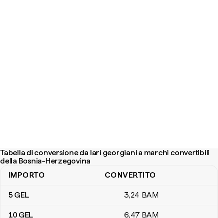
Tabella di conversione da lari georgiani a marchi convertibili
della Bosnia-Herzegovina
IMPORTO
CONVERTITO
Tabella di conversione da lari georgiani a marchi convertibili del
5
GEL
3
,24
BAM
10
GEL
6
,47
BAM