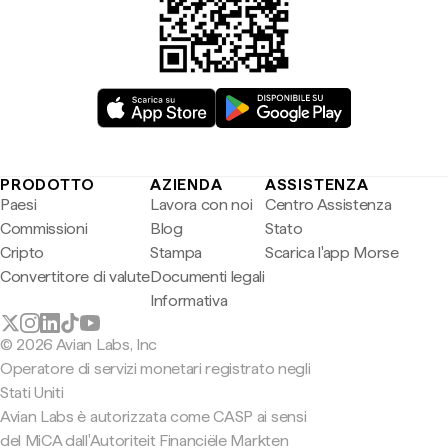
PRODOTTO
AZIENDA
ASSISTENZA
Paesi
Lavora con noi
Centro Assistenza
Commissioni
Blog
Stato
Cripto
Stampa
Scarica l'app Morse
Convertitore di valute
Documenti legali
Informativa
© 2026 Avian Labs, Inc
Operatore di servizi monetari registrato negli
Stati Uniti
Avian Labs è autorizzata come CASP ai sensi
del MiCA dall'Autoriteit Financiële Markten