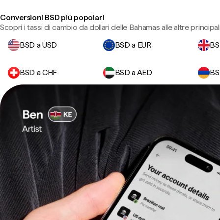
Conversioni BSD più popolari
Scopri i tassi di cambio da dollari delle Bahamas alle altre principali
BSD a USD
BSD a EUR
BS
BSD a CHF
BSD a AED
BS