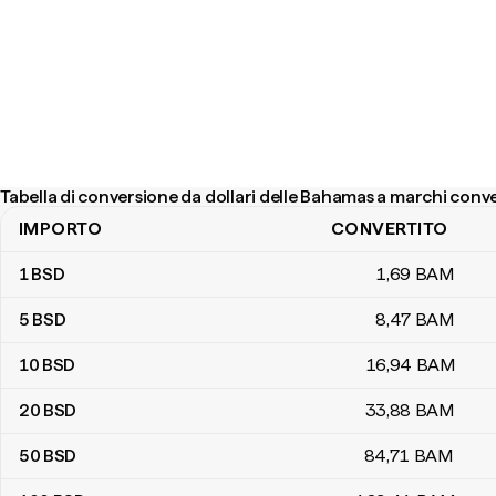
Tabella di conversione da dollari delle Bahamas a marchi conve
IMPORTO
CONVERTITO
Tabella di conversione da dollari delle Bahamas a marchi converti
1
BSD
1
,69
BAM
5
BSD
8
,47
BAM
10
BSD
16
,94
BAM
20
BSD
33
,88
BAM
50
BSD
84
,71
BAM