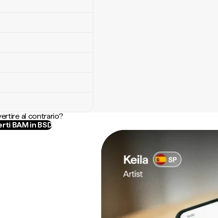
ertire al contrario?
rti BAM in BSD