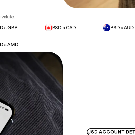
 valute.
D a GBP
BSD a CAD
BSD a AUD
D a AMD
USD ACCOUNT DET