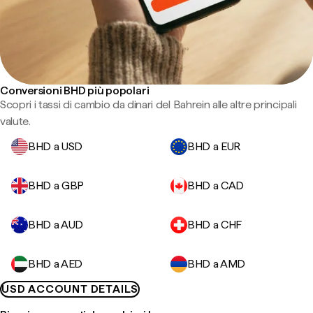
Conversioni BHD più popolari
Scopri i tassi di cambio da dinari del Bahrein alle altre principali
valute.
BHD a USD
BHD a EUR
BHD a GBP
BHD a CAD
BHD a AUD
BHD a CHF
BHD a AED
BHD a AMD
USD ACCOUNT DETAILS