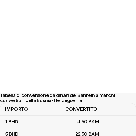
Tabella di conversione da dinari del Bahrein a marchi
convertibili della Bosnia-Herzegovina
IMPORTO
CONVERTITO
Tabella di conversione da dinari del Bahrein a marchi convertibili
1
BHD
4
,50
BAM
5
BHD
22
,50
BAM