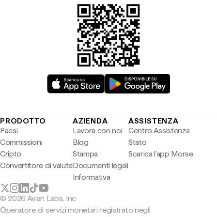
PRODOTTO
AZIENDA
ASSISTENZA
Paesi
Lavora con noi
Centro Assistenza
Commissioni
Blog
Stato
Cripto
Stampa
Scarica l'app Morse
Convertitore di valute
Documenti legali
Informativa
© 2026 Avian Labs, Inc
Operatore di servizi monetari registrato negli