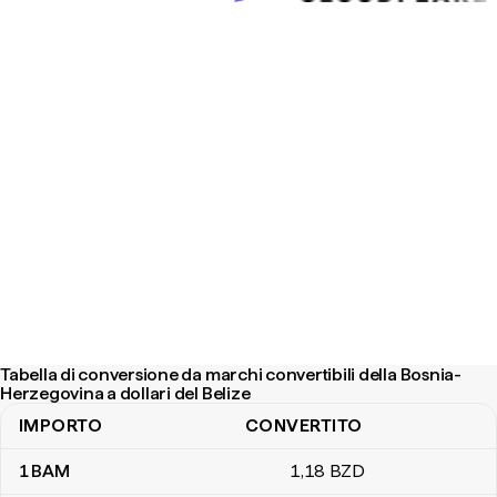
Tabella di conversione da marchi convertibili della Bosnia-
Herzegovina a dollari del Belize
IMPORTO
CONVERTITO
Tabella di conversione da marchi convertibili della Bosnia-Herzegov
1
BAM
1
,18
BZD