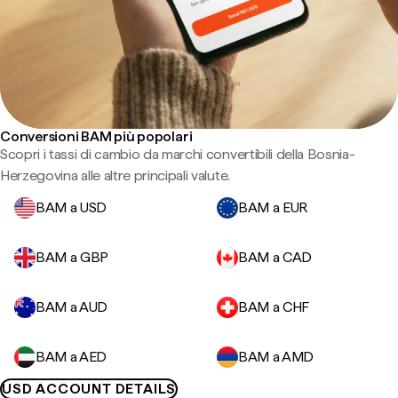
Conversioni BAM più popolari
Scopri i tassi di cambio da marchi convertibili della Bosnia-
Herzegovina alle altre principali valute.
BAM a USD
BAM a EUR
BAM a GBP
BAM a CAD
BAM a AUD
BAM a CHF
BAM a AED
BAM a AMD
USD ACCOUNT DETAILS