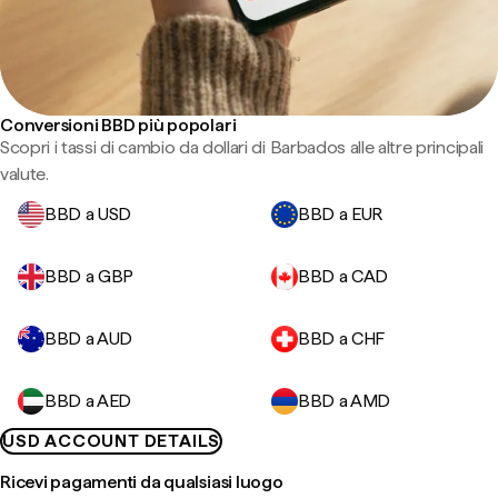
Conversioni BBD più popolari
Scopri i tassi di cambio da dollari di Barbados alle altre principali
valute.
BBD a USD
BBD a EUR
BBD a GBP
BBD a CAD
BBD a AUD
BBD a CHF
BBD a AED
BBD a AMD
USD ACCOUNT DETAILS
Ricevi pagamenti da qualsiasi luogo