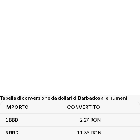
Tabella di conversione da dollari di Barbados a lei rumeni
IMPORTO
CONVERTITO
Tabella di conversione da dollari di Barbados a lei rumeni
1
BBD
2
,27
RON
5
BBD
11
,35
RON