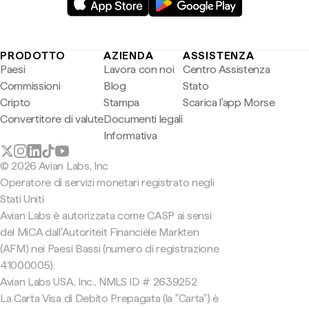
PRODOTTO
AZIENDA
ASSISTENZA
Paesi
Lavora con noi
Centro Assistenza
Commissioni
Blog
Stato
Cripto
Stampa
Scarica l'app Morse
Convertitore di valute
Documenti legali
Informativa
© 2026 Avian Labs, Inc
Operatore di servizi monetari registrato negli
Stati Uniti
Avian Labs è autorizzata come CASP ai sensi
del MiCA dall'Autoriteit Financiële Markten
(AFM) nei Paesi Bassi (numero di registrazione
41000005).
Avian Labs USA, Inc., NMLS ID # 2639252
La Carta Visa di Debito Prepagata (la "Carta") è