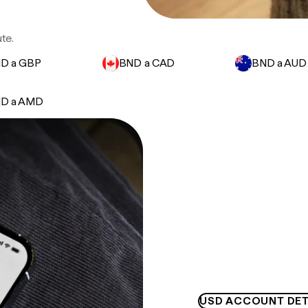
ute.
D a GBP
BND a CAD
BND a AUD
D a AMD
USD ACCOUNT DET