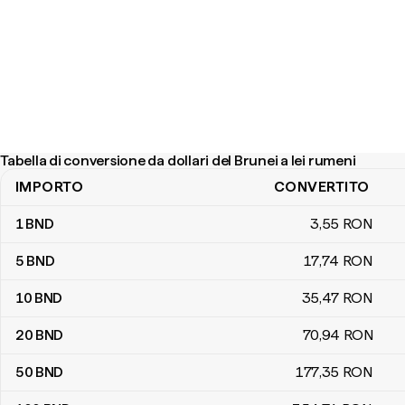
Tabella di conversione da dollari del Brunei a lei rumeni
IMPORTO
CONVERTITO
Tabella di conversione da dollari del Brunei a lei rumeni
1
BND
3
,55
RON
5
BND
17
,74
RON
10
BND
35
,47
RON
20
BND
70
,94
RON
50
BND
177
,35
RON