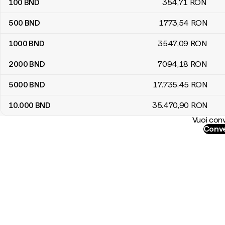
100
BND
354
,71
RON
500
BND
1773
,54
RON
1000
BND
3547
,09
RON
2000
BND
7094
,18
RON
5000
BND
17.735
,45
RON
10.000
BND
35.470
,90
RON
Vuoi conv
Conve