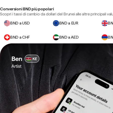
Conversioni BND più popolari
Scopri i tassi di cambio da dollari del Brunei alle altre principali val
BND a USD
BND a EUR
BN
BND a CHF
BND a AED
BN