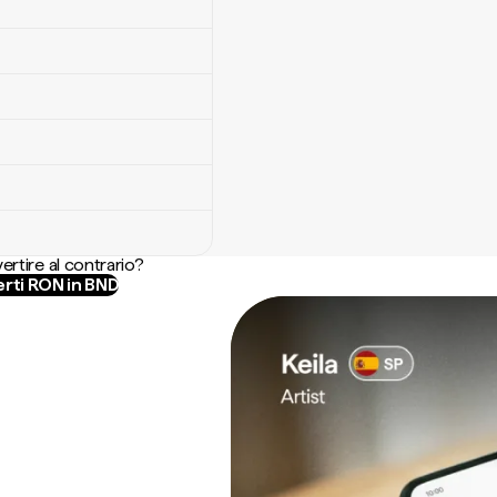
ertire al contrario?
rti RON in BND