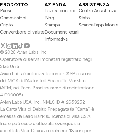
PRODOTTO
AZIENDA
ASSISTENZA
Paesi
Lavora con noi
Centro Assistenza
Commissioni
Blog
Stato
Cripto
Stampa
Scarica l'app Morse
Convertitore di valute
Documenti legali
Informativa
© 2026 Avian Labs, Inc
Operatore di servizi monetari registrato negli
Stati Uniti
Avian Labs è autorizzata come CASP ai sensi
del MiCA dall'Autoriteit Financiële Markten
(AFM) nei Paesi Bassi (numero di registrazione
41000005).
Avian Labs USA, Inc., NMLS ID # 2639252
La Carta Visa di Debito Prepagata (la "Carta") è
emessa da Lead Bank su licenza di Visa U.S.A.
Inc. e può essere utilizzata ovunque sia
accettata Visa. Devi avere almeno 18 anni per