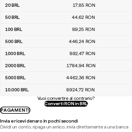
20
BRL
17
,85
RON
50
BRL
44
,62
RON
100
BRL
89
,25
RON
500
BRL
446
,24
RON
1000
BRL
892
,47
RON
2000
BRL
1784
,94
RON
5000
BRL
4462
,36
RON
10.000
BRL
8924
,72
RON
Vuoi convertire al contrario?
Converti RON in BRL
PAGAMENTI
Invia e ricevi denaro in pochi secondi
Dividi un conto, ripaga un amico, invia direttamente a una banca