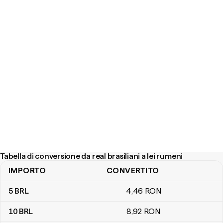
Tabella di conversione da real brasiliani a lei rumeni
IMPORTO
CONVERTITO
Tabella di conversione da real brasiliani a lei rumeni
5
BRL
4
,46
RON
10
BRL
8
,92
RON