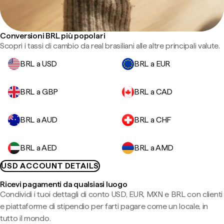
Conversioni BRL più popolari
Scopri i tassi di cambio da real brasiliani alle altre principali valute.
BRL a USD
BRL a EUR
BRL a GBP
BRL a CAD
BRL a AUD
BRL a CHF
BRL a AED
BRL a AMD
USD ACCOUNT DETAILS
Ricevi pagamenti da qualsiasi luogo
Condividi i tuoi dettagli di conto USD, EUR, MXN e BRL con clienti
e piattaforme di stipendio per farti pagare come un locale, in
tutto il mondo.