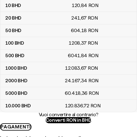
10
BHD
120
,84
RON
20
BHD
241
,67
RON
50
BHD
604
,18
RON
100
BHD
1208
,37
RON
500
BHD
6041
,84
RON
1000
BHD
12.083
,67
RON
2000
BHD
24.167
,34
RON
5000
BHD
60.418
,36
RON
10.000
BHD
120.836
,72
RON
Vuoi convertire al contrario?
Converti RON in BHD
PAGAMENTI