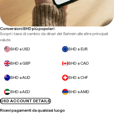
Conversioni BHD più popolari
Scopri i tassi di cambio da dinari del Bahrein alle altre principali
valute.
BHD a USD
BHD a EUR
BHD a GBP
BHD a CAD
BHD a AUD
BHD a CHF
BHD a AED
BHD a AMD
USD ACCOUNT DETAILS
Ricevi pagamenti da qualsiasi luogo