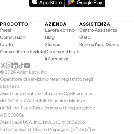
PRODOTTO
AZIENDA
ASSISTENZA
Paesi
Lavora con noi
Centro Assistenza
Commissioni
Blog
Stato
Cripto
Stampa
Scarica l'app Morse
Convertitore di valute
Documenti legali
Informativa
© 2026 Avian Labs, Inc
Operatore di servizi monetari registrato negli
Stati Uniti
Avian Labs è autorizzata come CASP ai sensi
del MiCA dall'Autoriteit Financiële Markten
(AFM) nei Paesi Bassi (numero di registrazione
41000005).
Avian Labs USA, Inc., NMLS ID # 2639252
La Carta Visa di Debito Prepagata (la "Carta") è