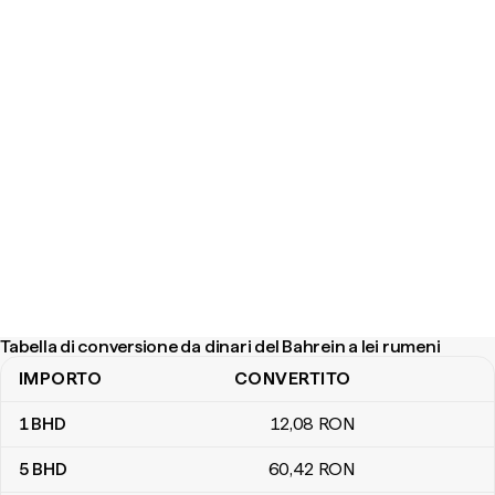
Tabella di conversione da dinari del Bahrein a lei rumeni
IMPORTO
CONVERTITO
Tabella di conversione da dinari del Bahrein a lei rumeni
1
BHD
12
,08
RON
5
BHD
60
,42
RON