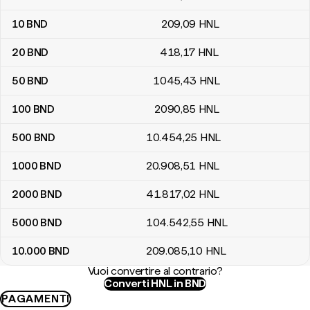
10
BND
209
,09
HNL
20
BND
418
,17
HNL
50
BND
1045
,43
HNL
100
BND
2090
,85
HNL
500
BND
10.454
,25
HNL
1000
BND
20.908
,51
HNL
2000
BND
41.817
,02
HNL
5000
BND
104.542
,55
HNL
10.000
BND
209.085
,10
HNL
Vuoi convertire al contrario?
Converti HNL in BND
PAGAMENTI