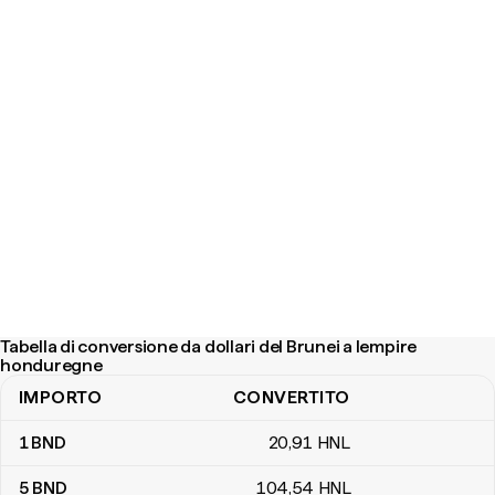
Tabella di conversione da dollari del Brunei a lempire
honduregne
IMPORTO
CONVERTITO
Tabella di conversione da dollari del Brunei a lempire honduregne
1
BND
20
,91
HNL
5
BND
104
,54
HNL