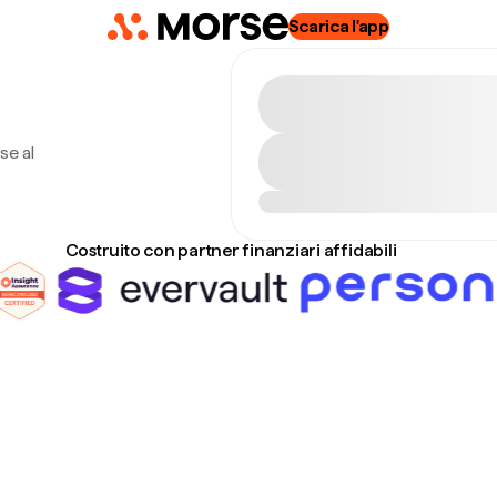
Scarica l'app
se al
Costruito con partner finanziari affidabili