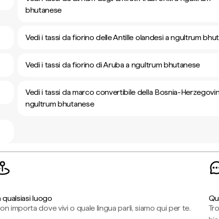
bhutanese
Vedi i tassi da fiorino delle Antille olandesi a ngultrum bh
Vedi i tassi da fiorino di Aruba a ngultrum bhutanese
Vedi i tassi da marco convertibile della Bosnia-Herzegovi
ngultrum bhutanese
n qualsiasi luogo
Qu
on importa dove vivi o quale lingua parli, siamo qui per te.
Tr