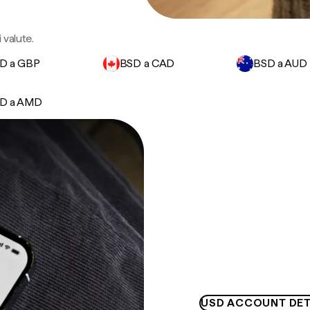
 valute.
D a GBP
BSD a CAD
BSD a AUD
D a AMD
USD ACCOUNT DET