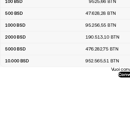
100
BSD
9525
,66
BTN
500
BSD
47.628
,28
BTN
1000
BSD
95.256
,55
BTN
2000
BSD
190.513
,10
BTN
5000
BSD
476.282
,75
BTN
10.000
BSD
952.565
,51
BTN
Vuoi conv
Conve