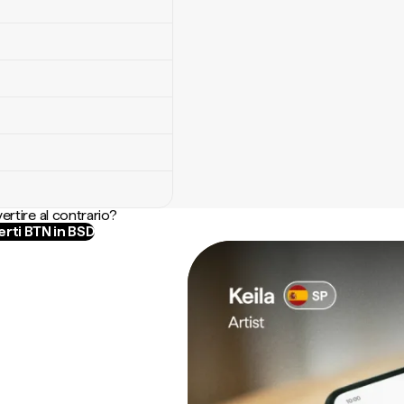
ertire al contrario?
rti BTN in BSD