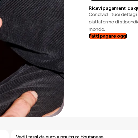
Ricevi pagamenti da q
Condividi i tuoi dettag
piattaforme di stipendio
mondo.
Fatti pagare oggi
Vedi i tassi da euro a ngultrum bhutanese