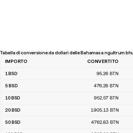
Tabella di conversione da dollari delle Bahamas a ngultrum bh
IMPORTO
CONVERTITO
Tabella di conversione da dollari delle Bahamas a ngultrum bhuta
1
BSD
95
,26
BTN
5
BSD
476
,28
BTN
10
BSD
952
,57
BTN
20
BSD
1905
,13
BTN
50
BSD
4762
,83
BTN