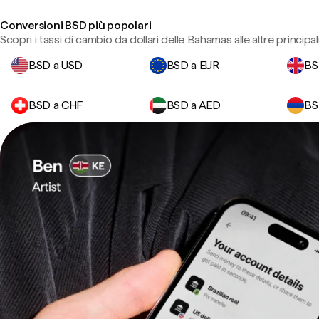
Conversioni BSD più popolari
Scopri i tassi di cambio da dollari delle Bahamas alle altre principali
BSD a USD
BSD a EUR
BS
BSD a CHF
BSD a AED
BS