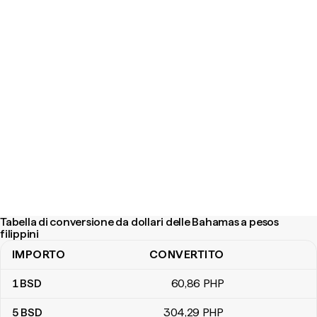
Tabella di conversione da dollari delle Bahamas a pesos
filippini
IMPORTO
CONVERTITO
Tabella di conversione da dollari delle Bahamas a pesos filippini
1
BSD
60
,86
PHP
5
BSD
304
,29
PHP