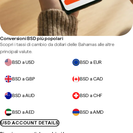
Conversioni BSD più popolari
Scopri i tassi di cambio da dollari delle Bahamas alle altre
principali valute.
BSD a USD
BSD a EUR
BSD a GBP
BSD a CAD
BSD a AUD
BSD a CHF
BSD a AED
BSD a AMD
USD ACCOUNT DETAILS