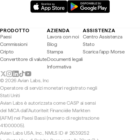
PRODOTTO
AZIENDA
ASSISTENZA
Paesi
Lavora con noi
Centro Assistenza
Commissioni
Blog
Stato
Cripto
Stampa
Scarica l'app Morse
Convertitore di valute
Documenti legali
Informativa
© 2026 Avian Labs, Inc
Operatore di servizi monetari registrato negli
Stati Uniti
Avian Labs è autorizzata come CASP ai sensi
del MiCA dall'Autoriteit Financiële Markten
(AFM) nei Paesi Bassi (numero di registrazione
41000005).
Avian Labs USA, Inc., NMLS ID # 2639252