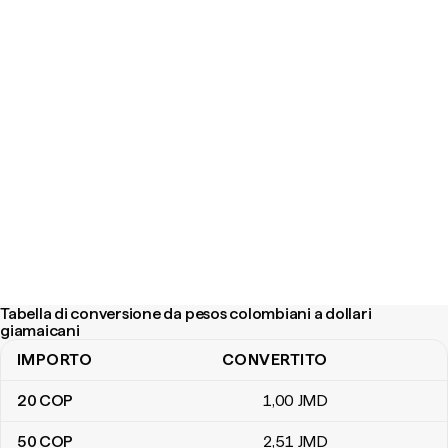
Tabella di conversione da pesos colombiani a dollari
giamaicani
IMPORTO
CONVERTITO
Tabella di conversione da pesos colombiani a dollari giamaicani
20
COP
1
,00
JMD
50
COP
2
,51
JMD