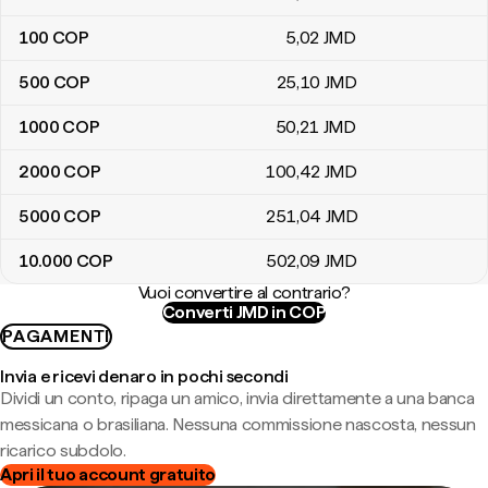
100
COP
5
,02
JMD
500
COP
25
,10
JMD
1000
COP
50
,21
JMD
2000
COP
100
,42
JMD
5000
COP
251
,04
JMD
10.000
COP
502
,09
JMD
Vuoi convertire al contrario?
Converti JMD in COP
PAGAMENTI
Invia e ricevi denaro in pochi secondi
Dividi un conto, ripaga un amico, invia direttamente a una banca
messicana o brasiliana. Nessuna commissione nascosta, nessun
ricarico subdolo.
Apri il tuo account gratuito