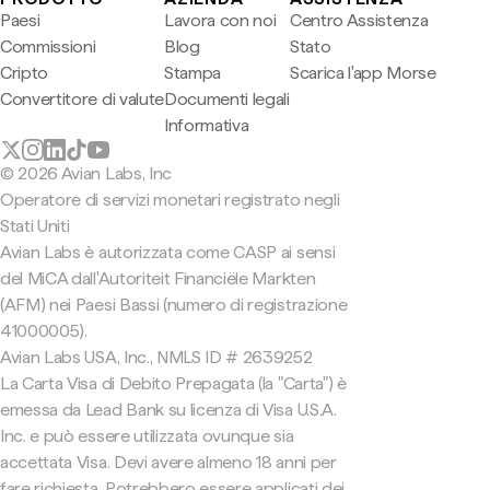
Paesi
Lavora con noi
Centro Assistenza
Commissioni
Blog
Stato
Cripto
Stampa
Scarica l'app Morse
Convertitore di valute
Documenti legali
Informativa
© 2026 Avian Labs, Inc
Operatore di servizi monetari registrato negli
Stati Uniti
Avian Labs è autorizzata come CASP ai sensi
del MiCA dall'Autoriteit Financiële Markten
(AFM) nei Paesi Bassi (numero di registrazione
41000005).
Avian Labs USA, Inc., NMLS ID # 2639252
La Carta Visa di Debito Prepagata (la "Carta") è
emessa da Lead Bank su licenza di Visa U.S.A.
Inc. e può essere utilizzata ovunque sia
accettata Visa. Devi avere almeno 18 anni per
fare richiesta. Potrebbero essere applicati dei