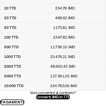
10
TTD
234
,76
JMD
20
TTD
469
,52
JMD
50
TTD
1173
,81
JMD
100
TTD
2347
,62
JMD
500
TTD
11.738
,10
JMD
1000
TTD
23.476
,21
JMD
2000
TTD
46.952
,42
JMD
5000
TTD
117.381
,05
JMD
10.000
TTD
234.762
,09
JMD
Vuoi convertire al contrario?
Converti JMD in TTD
PAGAMENTI