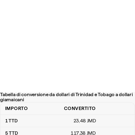
Tabella di conversione da dollari di Trinidad e Tobago a dollari
giamaicani
IMPORTO
CONVERTITO
Tabella di conversione da dollari di Trinidad e Tobago a dollari gia
1
TTD
23
,48
JMD
5
TTD
117
,38
JMD