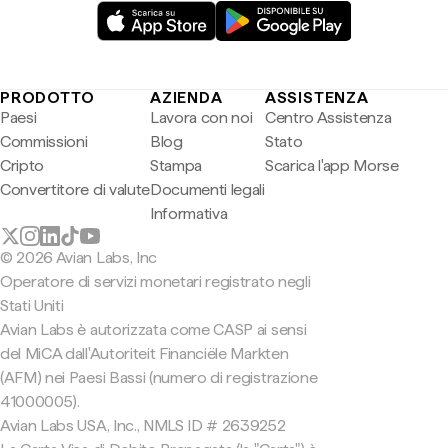
PRODOTTO
AZIENDA
ASSISTENZA
Paesi
Lavora con noi
Centro Assistenza
Commissioni
Blog
Stato
Cripto
Stampa
Scarica l'app Morse
Convertitore di valute
Documenti legali
Informativa
© 2026 Avian Labs, Inc
Operatore di servizi monetari registrato negli
Stati Uniti
Avian Labs è autorizzata come CASP ai sensi
del MiCA dall'Autoriteit Financiële Markten
(AFM) nei Paesi Bassi (numero di registrazione
41000005).
Avian Labs USA, Inc., NMLS ID # 2639252