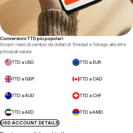
Conversioni TTD più popolari
Scopri i tassi di cambio da dollari di Trinidad e Tobago alle altre
principali valute.
TTD a USD
TTD a EUR
TTD a GBP
TTD a CAD
TTD a AUD
TTD a CHF
TTD a AED
TTD a AMD
USD ACCOUNT DETAILS