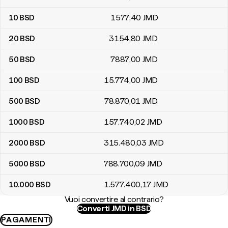
10
BSD
1577
,40
JMD
20
BSD
3154
,80
JMD
50
BSD
7887
,00
JMD
100
BSD
15.774
,00
JMD
500
BSD
78.870
,01
JMD
1000
BSD
157.740
,02
JMD
2000
BSD
315.480
,03
JMD
5000
BSD
788.700
,09
JMD
10.000
BSD
1.577.400
,17
JMD
Vuoi convertire al contrario?
Converti JMD in BSD
PAGAMENTI