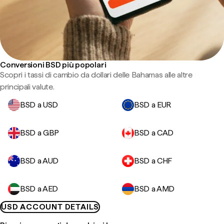
Conversioni BSD più popolari
Scopri i tassi di cambio da dollari delle Bahamas alle altre
principali valute.
BSD a USD
BSD a EUR
BSD a GBP
BSD a CAD
BSD a AUD
BSD a CHF
BSD a AED
BSD a AMD
USD ACCOUNT DETAILS