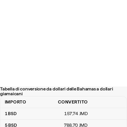
Tabella di conversione da dollari delle Bahamas a dollari
giamaicani
IMPORTO
CONVERTITO
Tabella di conversione da dollari delle Bahamas a dollari giamaican
1
BSD
157
,74
JMD
5
BSD
788
,70
JMD