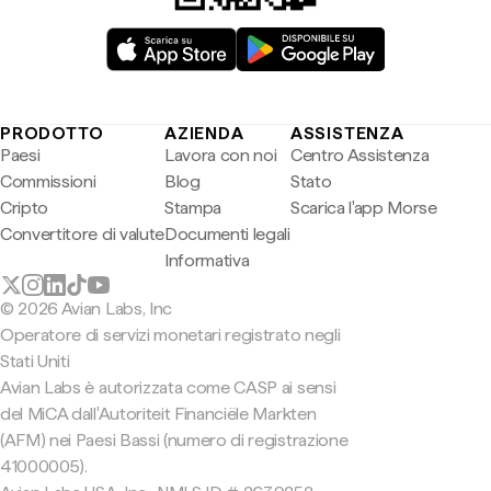
PRODOTTO
AZIENDA
ASSISTENZA
Paesi
Lavora con noi
Centro Assistenza
Commissioni
Blog
Stato
Cripto
Stampa
Scarica l'app Morse
Convertitore di valute
Documenti legali
Informativa
© 2026 Avian Labs, Inc
Operatore di servizi monetari registrato negli
Stati Uniti
Avian Labs è autorizzata come CASP ai sensi
del MiCA dall'Autoriteit Financiële Markten
(AFM) nei Paesi Bassi (numero di registrazione
41000005).