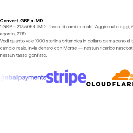
Converti GBP a JMD
1 GBP ≈ 213,5054 JMD · Tasso di cambio reale
·
Aggiornato oggi, 
agosto, 21:19
Vedi quanto vale 1000 sterlina britannica in dollaro giamaicano al 
cambio reale. Invia denaro con Morse — nessun ricarico nascost
nessun tasso gonfiato.