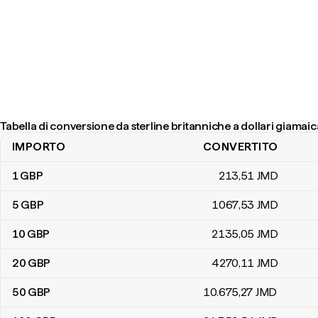
Tabella di conversione da sterline britanniche a dollari giamaic
IMPORTO
CONVERTITO
Tabella di conversione da sterline britanniche a dollari giamaicani
1
GBP
213
,51
JMD
5
GBP
1067
,53
JMD
10
GBP
2135
,05
JMD
20
GBP
4270
,11
JMD
50
GBP
10.675
,27
JMD