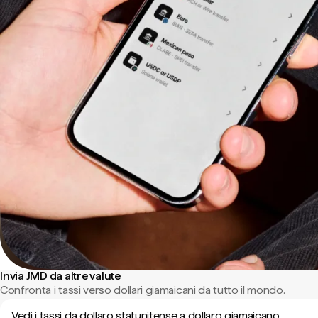
Invia JMD da altre valute
Confronta i tassi verso dollari giamaicani da tutto il mondo.
Vedi i tassi da dollaro statunitense a dollaro giamaicano