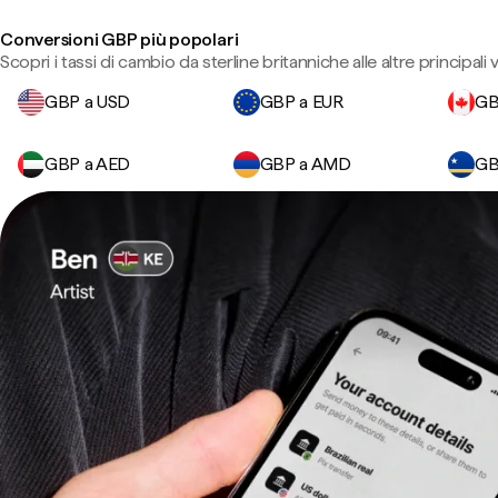
Conversioni GBP più popolari
Scopri i tassi di cambio da sterline britanniche alle altre principali v
GBP a USD
GBP a EUR
GB
GBP a AED
GBP a AMD
GB