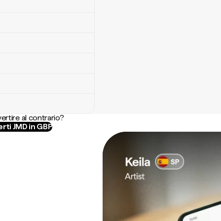
ertire al contrario?
rti JMD in GBP