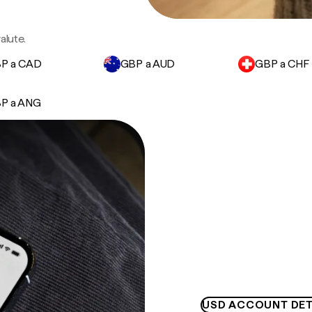
alute.
P a CAD
GBP a AUD
GBP a CHF
P a ANG
USD ACCOUNT DET