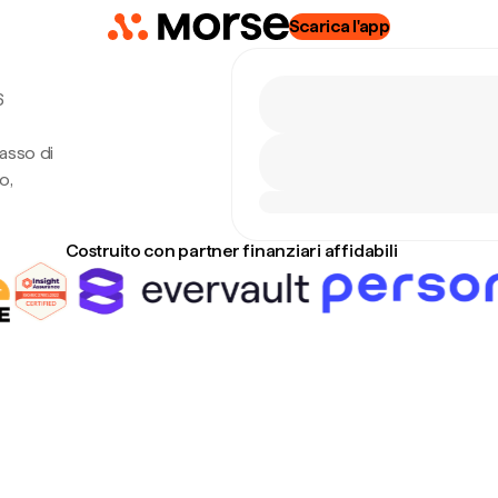
Scarica l'app
6
tasso di
o,
Costruito con partner finanziari affidabili