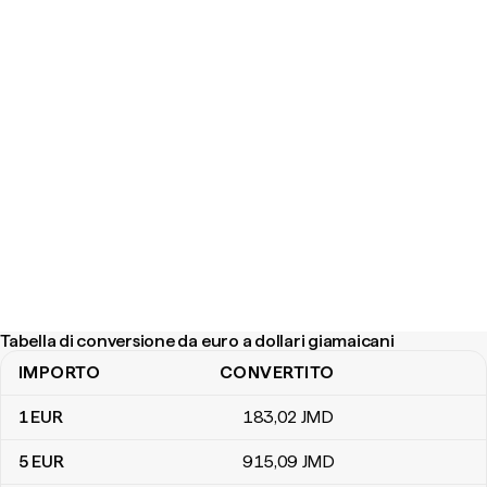
Tabella di conversione da euro a dollari giamaicani
IMPORTO
CONVERTITO
Tabella di conversione da euro a dollari giamaicani
1
EUR
183
,02
JMD
5
EUR
915
,09
JMD