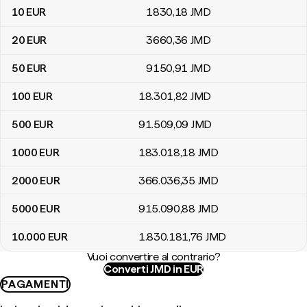
10
EUR
1830
,18
JMD
20
EUR
3660
,36
JMD
50
EUR
9150
,91
JMD
100
EUR
18.301
,82
JMD
500
EUR
91.509
,09
JMD
1000
EUR
183.018
,18
JMD
2000
EUR
366.036
,35
JMD
5000
EUR
915.090
,88
JMD
10.000
EUR
1.830.181
,76
JMD
Vuoi convertire al contrario?
Converti JMD in EUR
PAGAMENTI