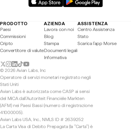
PRODOTTO
AZIENDA
ASSISTENZA
Paesi
Lavora con noi
Centro Assistenza
Commissioni
Blog
Stato
Cripto
Stampa
Scarica l'app Morse
Convertitore di valute
Documenti legali
Informativa
© 2026 Avian Labs, Inc
Operatore di servizi monetari registrato negli
Stati Uniti
Avian Labs è autorizzata come CASP ai sensi
del MiCA dall'Autoriteit Financiële Markten
(AFM) nei Paesi Bassi (numero di registrazione
41000005).
Avian Labs USA, Inc., NMLS ID # 2639252
La Carta Visa di Debito Prepagata (la "Carta") è