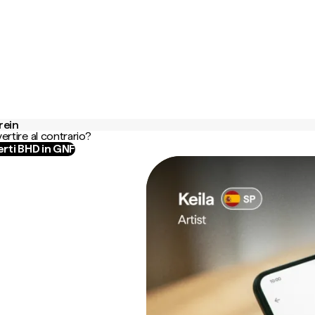
rein
ertire al contrario?
rti BHD in GNF