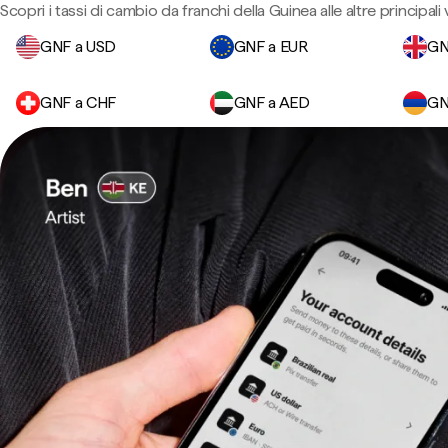
Scopri i tassi di cambio da franchi della Guinea alle altre principali 
GNF a USD
GNF a EUR
GN
GNF a CHF
GNF a AED
GN