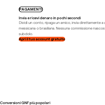
PAGAMENTI
Invia e ricevi denaro in pochi secondi
Dividi un conto, ripaga un amico, invia direttamente a
messicana o brasiliana. Nessuna commissione nascost
subdolo.
Apri il tuo account gratuito
Conversioni GNF più popolari