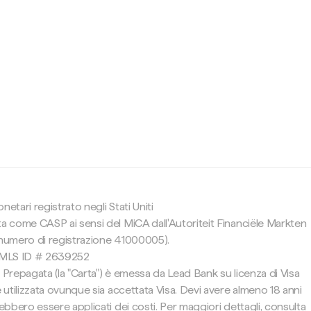
c
etari registrato negli Stati Uniti
ta come CASP ai sensi del MiCA dall'Autoriteit Financiële Markten
(numero di registrazione 41000005).
 NMLS ID # 2639252
 Prepagata (la "Carta") è emessa da Lead Bank su licenza di Visa
e utilizzata ovunque sia accettata Visa. Devi avere almeno 18 anni
rebbero essere applicati dei costi. Per maggiori dettagli, consulta