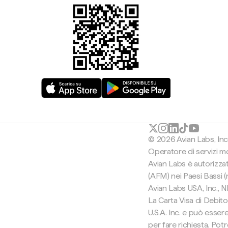
© 2026 Avian Labs, In
Operatore di servizi mon
Avian Labs è autorizza
(AFM) nei Paesi Bassi 
Avian Labs USA, Inc.,
La Carta Visa di Debito
U.S.A. Inc. e può esser
per fare richiesta. Pot