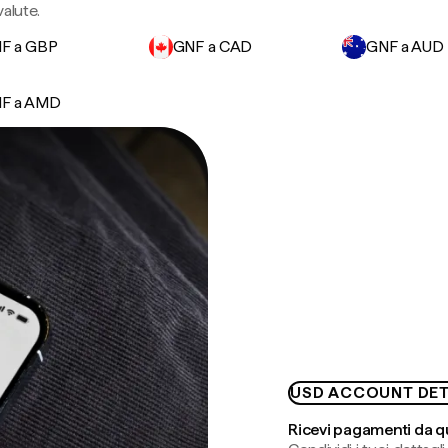
valute.
F a GBP
GNF a CAD
GNF a AUD
F a AMD
USD ACCOUNT DET
Ricevi pagamenti da q