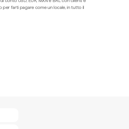
li di conto USD, EUR, MXN e BRL con clienti e
 per farti pagare come un locale, in tutto il