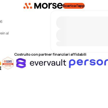
Scarica l'app
 6
ein al
Costruito con partner finanziari affidabili