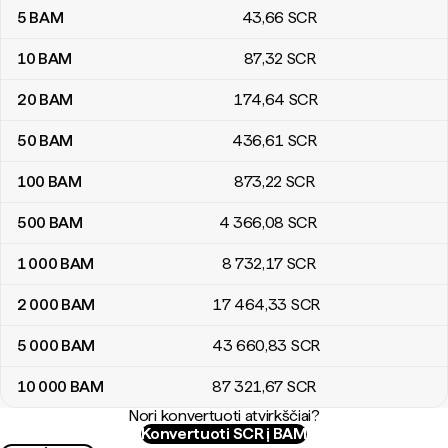
5
BAM
43
,66
SCR
10
BAM
87
,32
SCR
20
BAM
174
,64
SCR
50
BAM
436
,61
SCR
100
BAM
873
,22
SCR
500
BAM
4 366
,08
SCR
1 000
BAM
8 732
,17
SCR
2 000
BAM
17 464
,33
SCR
5 000
BAM
43 660
,83
SCR
10 000
BAM
87 321
,67
SCR
Nori konvertuoti atvirkščiai?
Konvertuoti SCR į BAM