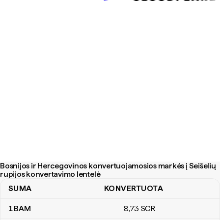
Bosnijos ir Hercegovinos konvertuojamosios markės į Seišelių
rupijos konvertavimo lentelė
SUMA
KONVERTUOTA
Bosnijos ir Hercegovinos konvertuojamosios markės į Seišelių rup
1
BAM
8
,73
SCR