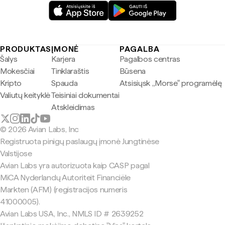
PRODUKTAS
ĮMONĖ
PAGALBA
Šalys
Karjera
Pagalbos centras
Mokesčiai
Tinklaraštis
Būsena
Kripto
Spauda
Atsisiųsk „Morse" programėlę
Valiutų keityklė
Teisiniai dokumentai
Atskleidimas
© 2026 Avian Labs, Inc
Registruota pinigų paslaugų įmonė Jungtinėse
Valstijose
Avian Labs yra autorizuota kaip CASP pagal
MiCA Nyderlandų Autoriteit Financiële
Markten (AFM) (registracijos numeris
41000005).
Avian Labs USA, Inc., NMLS ID # 2639252