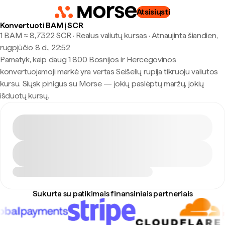
Atsisiųsti
Konvertuoti BAM į SCR
1 BAM ≈ 8,7322 SCR · Realus valiutų kursas
·
Atnaujinta šiandien,
rugpjūčio 8 d., 22:52
Pamatyk, kaip daug 1 800 Bosnijos ir Hercegovinos
konvertuojamoji markė yra vertas Seišelių rupija tikruoju valiutos
kursu. Siųsk pinigus su Morse — jokių paslėptų maržų, jokių
išduotų kursų.
Sukurta su patikimais finansiniais partneriais