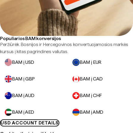
Populiarios BAM konversijos
Peržiūrėk Bosnijos ir Hercegovinos konvertuojamosios markės
kursus į kitas pagrindines valiutas.
BAM į USD
BAM į EUR
BAM į GBP
BAM į CAD
BAM į AUD
BAM į CHF
BAM į AED
BAM į AMD
USD ACCOUNT DETAILS