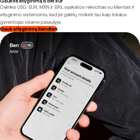
Gaukite atlyginimą iš bet kur
Dalinkis USD, EUR, MXN ir BRL sąskaitos rekvizitais su klientais ir
atlyginimo sistemomis, kad jie galėtų mokėti tau kaip lokalus
gyventojas visame pasaulyje.
Gauk atlyginimą šiandien