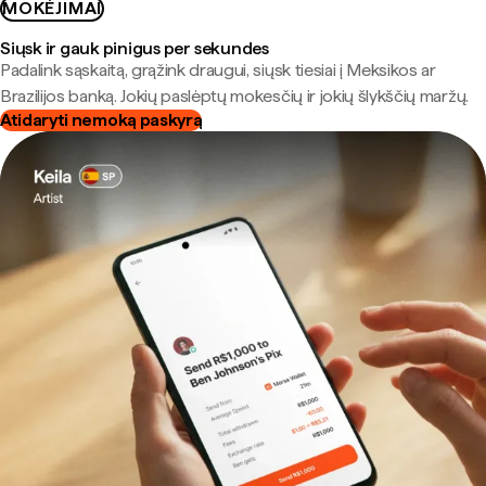
MOKĖJIMAI
Siųsk ir gauk pinigus per sekundes
Padalink sąskaitą, grąžink draugui, siųsk tiesiai į Meksikos ar
Brazilijos banką. Jokių paslėptų mokesčių ir jokių šlykščių maržų.
Atidaryti nemoką paskyrą