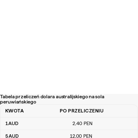
Tabela przeliczeń dolara australijskiego na sola
peruwiańskiego
KWOTA
PO PRZELICZENIU
Tabela przeliczeń dolara australijskiego na sola peruwiańskiego
1
AUD
2
,40
PEN
5
AUD
12
,00
PEN