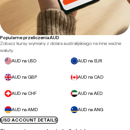
Popularne przeliczenia AUD
Zobacz kursy wymiany z dolara australijskiego na inne ważne
waluty.
AUD na USD
AUD na EUR
AUD na GBP
AUD na CAD
AUD na CHF
AUD na AED
AUD na AMD
AUD na ANG
USD ACCOUNT DETAILS