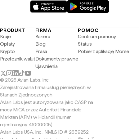
PRODUKT
FIRMA
POMOC
Kraje
Kariera
Centrum pomocy
Opłaty
Blog
Status
Krypto
Prasa
Pobierz aplikację Morse
Przelicznik walut
Dokumenty prawne
Ujawnienia
© 2026 Avian Labs, Inc
Zarejestrowana firma usług pieniężnych w
Stanach Zjednoczonych
Avian Labs jest autoryzowana jako CASP na
mocy MiCA przez Autoriteit Financiële
Markten (AFM) w Holandii (numer
rejestracyjny 41000005).
Avian Labs USA, Inc., NMLS ID # 2639252