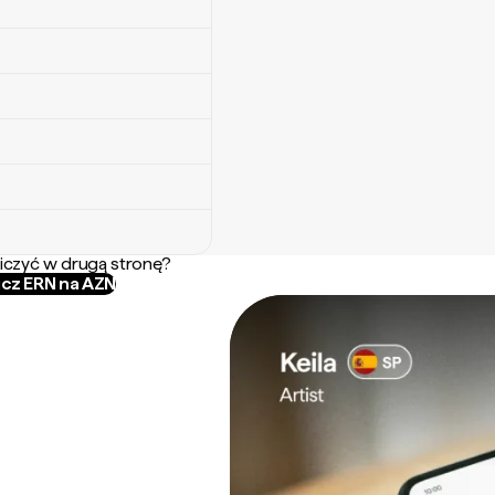
iczyć w drugą stronę?
icz ERN na AZN