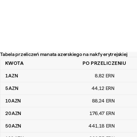
Tabela przeliczeń manata azerskiego na nakfy erytrejskiej
KWOTA
PO PRZELICZENIU
Tabela przeliczeń manata azerskiego na nakfy erytrejskiej
1
AZN
8
,82
ERN
5
AZN
44
,12
ERN
10
AZN
88
,24
ERN
20
AZN
176
,47
ERN
50
AZN
441
,18
ERN