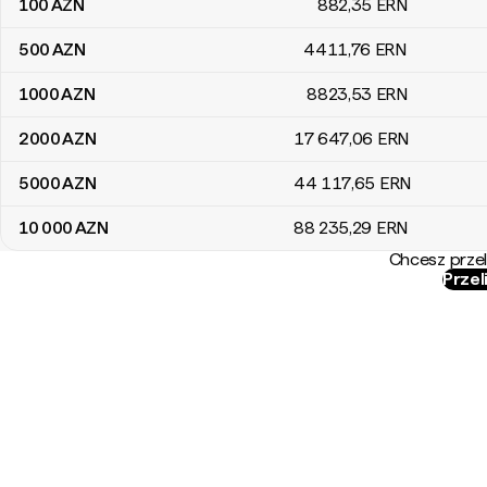
100
AZN
882
,35
ERN
500
AZN
4411
,76
ERN
1000
AZN
8823
,53
ERN
2000
AZN
17 647
,06
ERN
5000
AZN
44 117
,65
ERN
10 000
AZN
88 235
,29
ERN
Chcesz przel
Przel