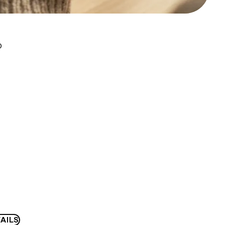
D
AILS