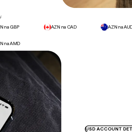
.
N na GBP
AZN na CAD
AZN na AU
N na AMD
USD ACCOUNT DET