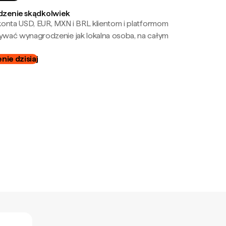
zenie skądkolwiek
onta USD, EUR, MXN i BRL klientom i platformom
wać wynagrodzenie jak lokalna osoba, na całym
ie dzisiaj