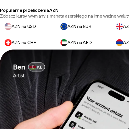
Popularne przeliczenia AZN
Zobacz kursy wymiany z manata azerskiego na inne ważne waluty
AZN na USD
AZN na EUR
AZ
AZN na CHF
AZN na AED
AZ