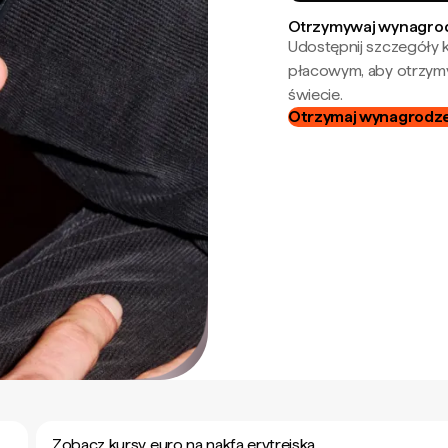
Otrzymywaj wynagrod
Udostępnij szczegóły k
płacowym, aby otrzymy
świecie.
Otrzymaj wynagrodzen
Zobacz kursy euro na nakfa erytrejska