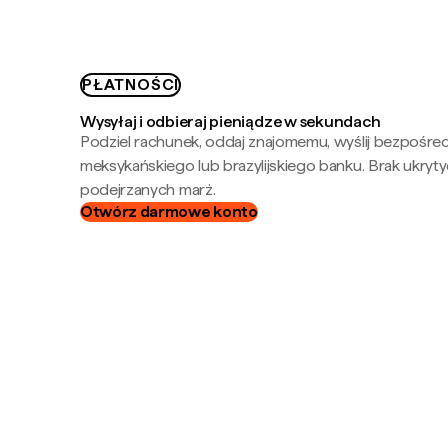
PŁATNOŚCI
Wysyłaj i odbieraj pieniądze w sekundach
Podziel rachunek, oddaj znajomemu, wyślij bezpośre
meksykańskiego lub brazylijskiego banku. Brak ukryty
podejrzanych marż.
Otwórz darmowe konto