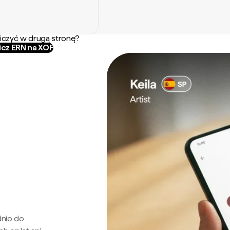
iczyć w drugą stronę?
icz ERN na XOF
dnio do