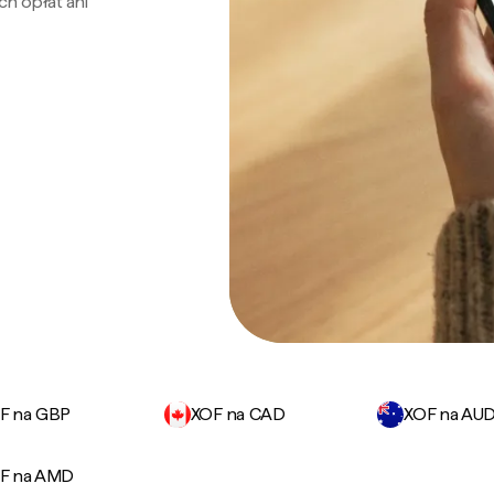
ch opłat ani
F na GBP
XOF na CAD
XOF na AU
F na AMD