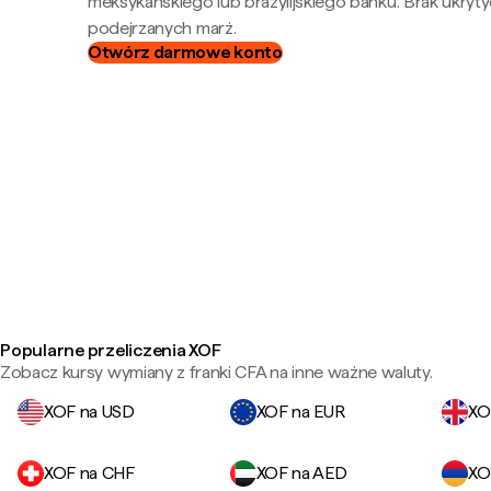
meksykańskiego lub brazylijskiego banku. Brak ukryty
podejrzanych marż.
Otwórz darmowe konto
Popularne przeliczenia XOF
Zobacz kursy wymiany z franki CFA na inne ważne waluty.
XOF na USD
XOF na EUR
XO
XOF na CHF
XOF na AED
XO