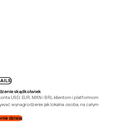
AILS
zenie skądkolwiek
onta USD, EUR, MXN i BRL klientom i platformom
wać wynagrodzenie jak lokalna osoba, na całym
ie dzisiaj