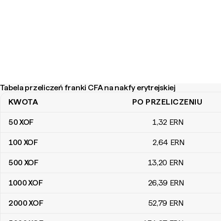
Tabela przeliczeń franki CFA na nakfy erytrejskiej
KWOTA
PO PRZELICZENIU
Tabela przeliczeń franki CFA na nakfy erytrejskiej
50
XOF
1
,32
ERN
100
XOF
2
,64
ERN
500
XOF
13
,20
ERN
1000
XOF
26
,39
ERN
2000
XOF
52
,79
ERN