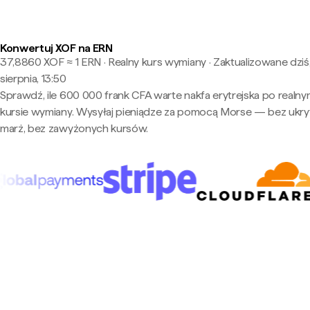
Konwertuj XOF na ERN
37,8860 XOF ≈ 1 ERN · Realny kurs wymiany
·
Zaktualizowane dziś
sierpnia, 13:50
Sprawdź, ile 600 000 frank CFA warte nakfa erytrejska po realn
kursie wymiany. Wysyłaj pieniądze za pomocą Morse — bez ukry
marż, bez zawyżonych kursów.