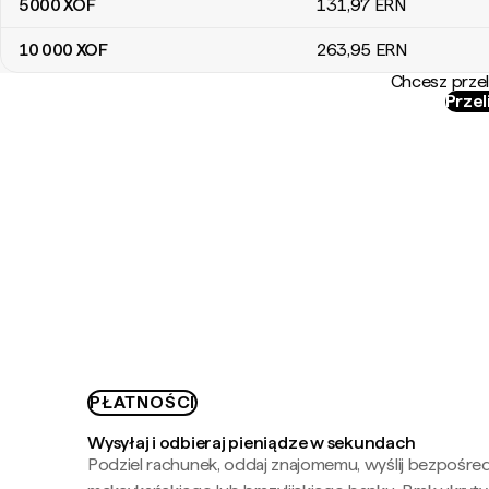
5000
XOF
131
,97
ERN
10 000
XOF
263
,95
ERN
Chcesz przel
Przel
PŁATNOŚCI
Wysyłaj i odbieraj pieniądze w sekundach
Podziel rachunek, oddaj znajomemu, wyślij bezpośre