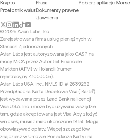
Krypto
Prasa
Pobierz aplikację Morse
Przelicznik walut
Dokumenty prawne
Ujawnienia
© 2026 Avian Labs, Inc
Zarejestrowana firma usług pieniężnych w
Stanach Zjednoczonych
Avian Labs jest autoryzowana jako CASP na
mocy MiCA przez Autoriteit Financiële
Markten (AFM) w Holandii (numer
rejestracyjny 41000005).
Avian Labs USA, Inc., NMLS ID # 2639252
Przedpłacona Karta Debetowa Visa ("Karta")
jest wydawana przez Lead Bank na licencji
Visa U.S.A. Inc. i może być używana wszędzie
tam, gdzie akceptowana jest Visa. Aby złożyć
wniosek, musisz mieć ukończone 18 lat. Mogą
obowiązywać opłaty. Więcej szczegółów
znajdziesz w Umowie Posiadacza Karty i na