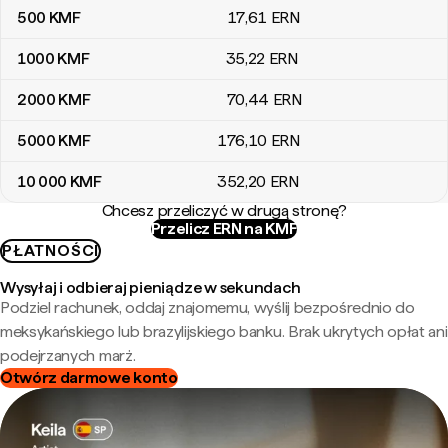
500
KMF
17
,61
ERN
1000
KMF
35
,22
ERN
2000
KMF
70
,44
ERN
5000
KMF
176
,10
ERN
10 000
KMF
352
,20
ERN
Chcesz przeliczyć w drugą stronę?
Przelicz ERN na KMF
PŁATNOŚCI
Wysyłaj i odbieraj pieniądze w sekundach
Podziel rachunek, oddaj znajomemu, wyślij bezpośrednio do
meksykańskiego lub brazylijskiego banku. Brak ukrytych opłat ani
podejrzanych marż.
Otwórz darmowe konto