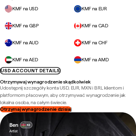
KMF na USD
KMF na EUR
KMF na GBP
KMF na CAD
KMF na AUD
KMF na CHF
KMF na AED
KMF na AMD
USD ACCOUNT DETAILS
Otrzymywaj wynagrodzenie skądkolwiek
Udostępnij szczegóły konta USD, EUR, MXN i BRL klientom i
platformom płacowym, aby otrzymywać wynagrodzenie jak
lokalna osoba, na całym świecie.
Otrzymaj wynagrodzenie dzisiaj