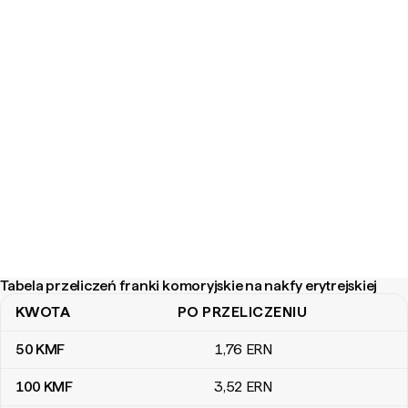
Tabela przeliczeń franki komoryjskie na nakfy erytrejskiej
KWOTA
PO PRZELICZENIU
Tabela przeliczeń franki komoryjskie na nakfy erytrejskiej
50
KMF
1
,76
ERN
100
KMF
3
,52
ERN