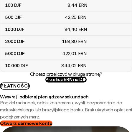
100
DJF
8
,44
ERN
500
DJF
42
,20
ERN
1000
DJF
84
,40
ERN
2000
DJF
168
,80
ERN
5000
DJF
422
,01
ERN
10 000
DJF
844
,02
ERN
Chcesz przeliczyć w drugą stronę?
Przelicz ERN na DJF
PŁATNOŚCI
Wysyłaj i odbieraj pieniądze w sekundach
Podziel rachunek, oddaj znajomemu, wyślij bezpośrednio do
meksykańskiego lub brazylijskiego banku. Brak ukrytych opłat ani
podejrzanych marż.
Otwórz darmowe konto