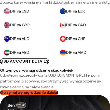
Zobacz kursy wymiany z franki dżibutyjskie na inne ważne waluty.
DJF na USD
DJF na EUR
DJF na GBP
DJF na CAD
DJF na AUD
DJF na CHF
DJF na AED
DJF na AMD
USD ACCOUNT DETAILS
Otrzymywaj wynagrodzenie skądkolwiek
Udostępnij szczegóły konta USD, EUR, MXN i BRL klientom i
platformom płacowym, aby otrzymywać wynagrodzenie jak
lokalna osoba, na całym świecie.
Otrzymaj wynagrodzenie dzisiaj