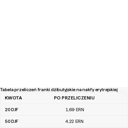
Tabela przeliczeń franki dżibutyjskie na nakfy erytrejskiej
KWOTA
PO PRZELICZENIU
Tabela przeliczeń franki dżibutyjskie na nakfy erytrejskiej
20
DJF
1
,69
ERN
50
DJF
4
,22
ERN