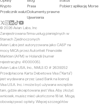
Opłaty
Blog
Status
Krypto
Prasa
Pobierz aplikację Morse
Przelicznik walut
Dokumenty prawne
Ujawnienia
© 2026 Avian Labs, Inc
Zarejestrowana firma usług pieniężnych w
Stanach Zjednoczonych
Avian Labs jest autoryzowana jako CASP na
mocy MiCA przez Autoriteit Financiële
Markten (AFM) w Holandii (numer
rejestracyjny 41000005).
Avian Labs USA, Inc., NMLS ID # 2639252
Przedpłacona Karta Debetowa Visa ("Karta")
jest wydawana przez Lead Bank na licencji
Visa U.S.A. Inc. i może być używana wszędzie
tam, gdzie akceptowana jest Visa. Aby złożyć
wniosek, musisz mieć ukończone 18 lat. Mogą
obowiązywać opłaty. Więcej szczegółów