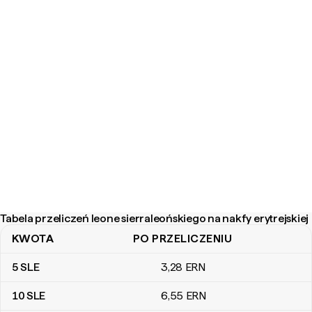
Tabela przeliczeń leone sierraleońskiego na nakfy erytrejskiej
KWOTA
PO PRZELICZENIU
Tabela przeliczeń leone sierraleońskiego na nakfy erytrejskiej
5
SLE
3
,28
ERN
10
SLE
6
,55
ERN