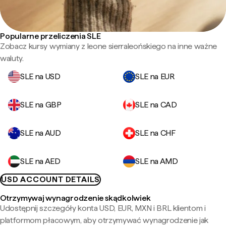
Popularne przeliczenia SLE
Zobacz kursy wymiany z leone sierraleońskiego na inne ważne
waluty.
SLE na USD
SLE na EUR
SLE na GBP
SLE na CAD
SLE na AUD
SLE na CHF
SLE na AED
SLE na AMD
USD ACCOUNT DETAILS
Otrzymywaj wynagrodzenie skądkolwiek
Udostępnij szczegóły konta USD, EUR, MXN i BRL klientom i
platformom płacowym, aby otrzymywać wynagrodzenie jak