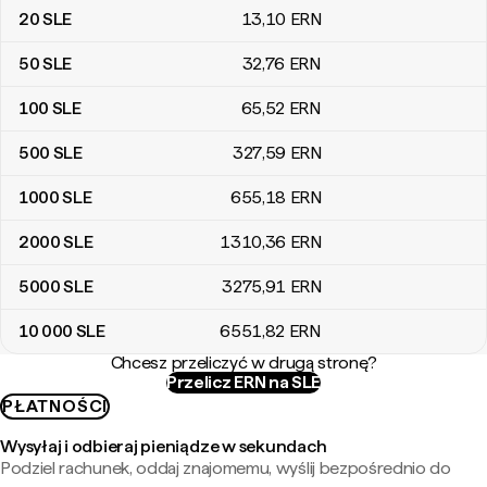
20
SLE
13
,10
ERN
50
SLE
32
,76
ERN
100
SLE
65
,52
ERN
500
SLE
327
,59
ERN
1000
SLE
655
,18
ERN
2000
SLE
1310
,36
ERN
5000
SLE
3275
,91
ERN
10 000
SLE
6551
,82
ERN
Chcesz przeliczyć w drugą stronę?
Przelicz ERN na SLE
PŁATNOŚCI
Wysyłaj i odbieraj pieniądze w sekundach
Podziel rachunek, oddaj znajomemu, wyślij bezpośrednio do