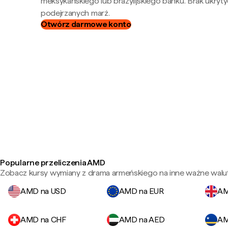
meksykańskiego lub brazylijskiego banku. Brak ukryty
podejrzanych marż.
Otwórz darmowe konto
Popularne przeliczenia AMD
Zobacz kursy wymiany z drama armeńskiego na inne ważne walut
AMD na USD
AMD na EUR
AM
AMD na CHF
AMD na AED
AM