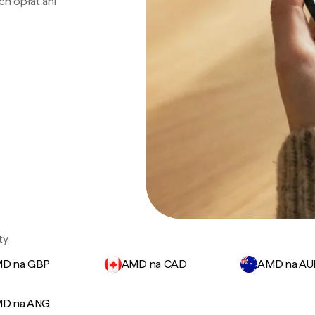
ch opłat ani
y.
D na GBP
AMD na CAD
AMD na A
D na ANG