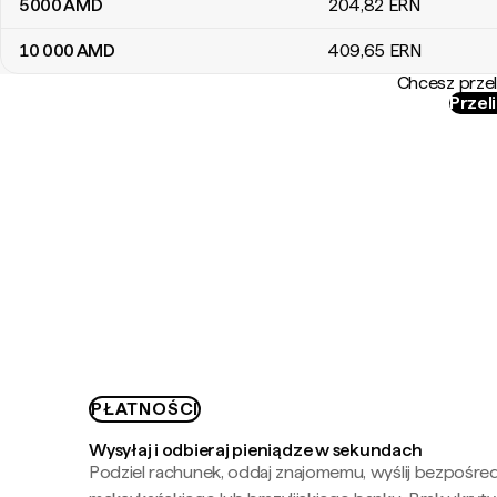
5000
AMD
204
,82
ERN
10 000
AMD
409
,65
ERN
Chcesz przel
Przel
PŁATNOŚCI
Wysyłaj i odbieraj pieniądze w sekundach
Podziel rachunek, oddaj znajomemu, wyślij bezpośre