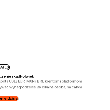
AILS
zenie skądkolwiek
onta USD, EUR, MXN i BRL klientom i platformom
wać wynagrodzenie jak lokalna osoba, na całym
ie dzisiaj