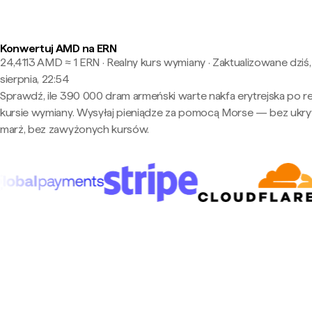
Konwertuj AMD na ERN
24,4113 AMD ≈ 1 ERN · Realny kurs wymiany
·
Zaktualizowane dziś,
sierpnia, 22:54
Sprawdź, ile 390 000 dram armeński warte nakfa erytrejska po r
kursie wymiany. Wysyłaj pieniądze za pomocą Morse — bez ukry
marż, bez zawyżonych kursów.