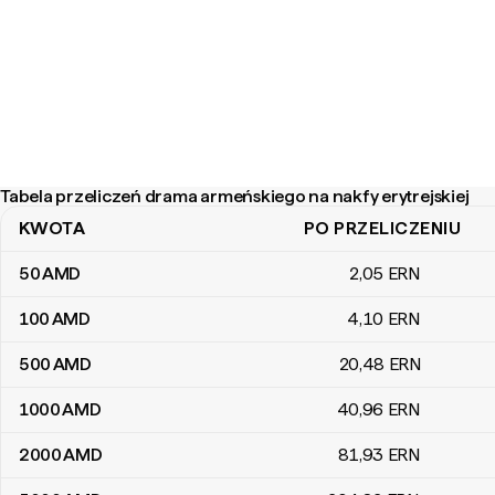
Tabela przeliczeń drama armeńskiego na nakfy erytrejskiej
KWOTA
PO PRZELICZENIU
Tabela przeliczeń drama armeńskiego na nakfy erytrejskiej
50
AMD
2
,05
ERN
100
AMD
4
,10
ERN
500
AMD
20
,48
ERN
1000
AMD
40
,96
ERN
2000
AMD
81
,93
ERN