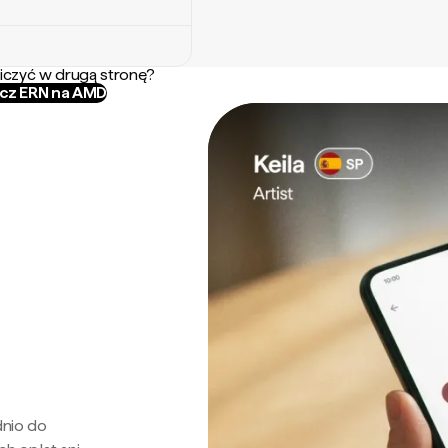
iczyć w drugą stronę?
icz ERN na AMD
dnio do