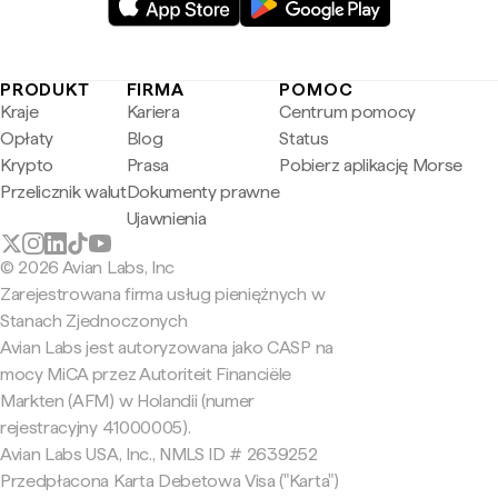
PRODUKT
FIRMA
POMOC
Kraje
Kariera
Centrum pomocy
Opłaty
Blog
Status
Krypto
Prasa
Pobierz aplikację Morse
Przelicznik walut
Dokumenty prawne
Ujawnienia
© 2026 Avian Labs, Inc
Zarejestrowana firma usług pieniężnych w
Stanach Zjednoczonych
Avian Labs jest autoryzowana jako CASP na
mocy MiCA przez Autoriteit Financiële
Markten (AFM) w Holandii (numer
rejestracyjny 41000005).
Avian Labs USA, Inc., NMLS ID # 2639252
Przedpłacona Karta Debetowa Visa ("Karta")