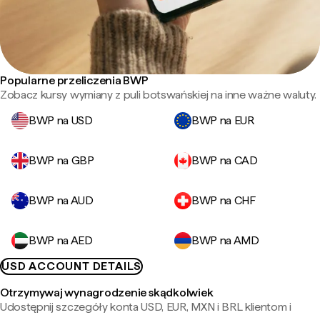
Popularne przeliczenia BWP
Zobacz kursy wymiany z puli botswańskiej na inne ważne waluty.
BWP na USD
BWP na EUR
BWP na GBP
BWP na CAD
BWP na AUD
BWP na CHF
BWP na AED
BWP na AMD
USD ACCOUNT DETAILS
Otrzymywaj wynagrodzenie skądkolwiek
Udostępnij szczegóły konta USD, EUR, MXN i BRL klientom i