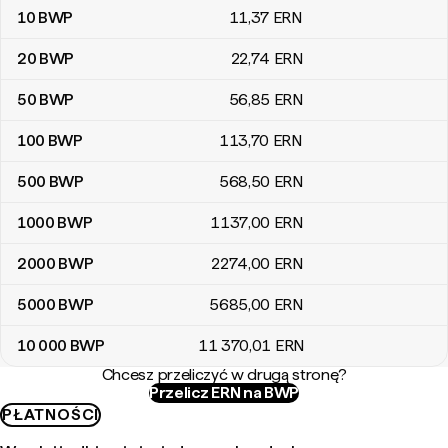
10
BWP
11
,37
ERN
20
BWP
22
,74
ERN
50
BWP
56
,85
ERN
100
BWP
113
,70
ERN
500
BWP
568
,50
ERN
1000
BWP
1137
,00
ERN
2000
BWP
2274
,00
ERN
5000
BWP
5685
,00
ERN
10 000
BWP
11 370
,01
ERN
Chcesz przeliczyć w drugą stronę?
Przelicz ERN na BWP
PŁATNOŚCI