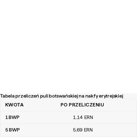
Tabela przeliczeń puli botswańskiej na nakfy erytrejskiej
KWOTA
PO PRZELICZENIU
Tabela przeliczeń puli botswańskiej na nakfy erytrejskiej
1
BWP
1
,14
ERN
5
BWP
5
,69
ERN