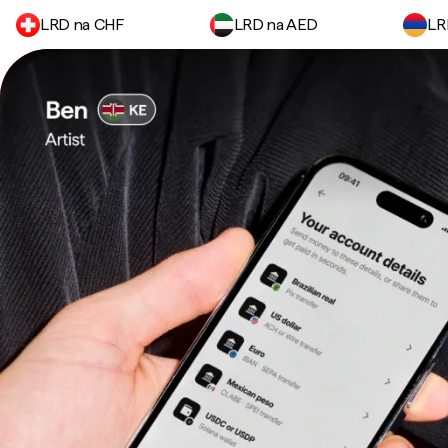
LRD na CHF
LRD na AED
LR