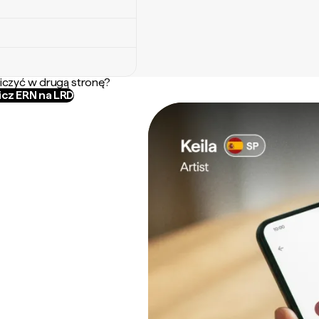
iczyć w drugą stronę?
icz ERN na LRD