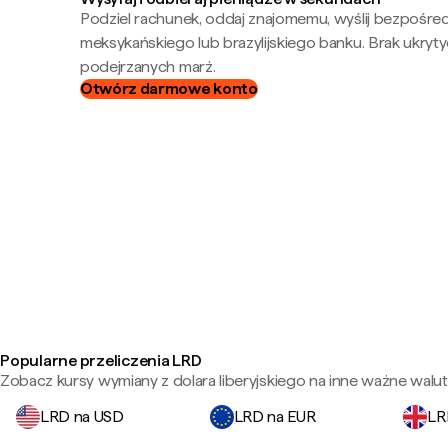
Podziel rachunek, oddaj znajomemu, wyślij bezpośre
meksykańskiego lub brazylijskiego banku. Brak ukryty
podejrzanych marż.
Otwórz darmowe konto
Popularne przeliczenia LRD
Zobacz kursy wymiany z dolara liberyjskiego na inne ważne walut
LRD na USD
LRD na EUR
LR