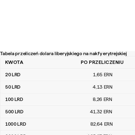
Tabela przeliczeń dolara liberyjskiego na nakfy erytrejskiej
KWOTA
PO PRZELICZENIU
Tabela przeliczeń dolara liberyjskiego na nakfy erytrejskiej
20
LRD
1
,65
ERN
50
LRD
4
,13
ERN
100
LRD
8
,26
ERN
500
LRD
41
,32
ERN
1000
LRD
82
,64
ERN