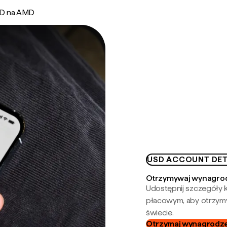
D na AMD
USD ACCOUNT DET
Otrzymywaj wynagrod
Udostępnij szczegóły k
płacowym, aby otrzymy
świecie.
Otrzymaj wynagrodzen