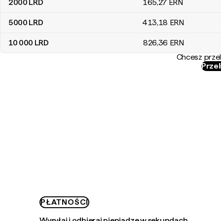
2000
LRD
165
,27
ERN
5000
LRD
413
,18
ERN
10 000
LRD
826
,36
ERN
Chcesz przel
Przel
PŁATNOŚCI
Wysyłaj i odbieraj pieniądze w sekundach