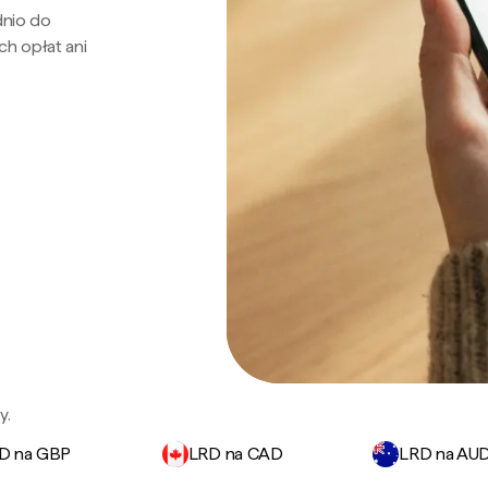
dnio do
ch opłat ani
y.
D na GBP
LRD na CAD
LRD na AU