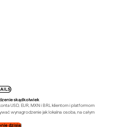
AILS
zenie skądkolwiek
onta USD, EUR, MXN i BRL klientom i platformom
wać wynagrodzenie jak lokalna osoba, na całym
ie dzisiaj